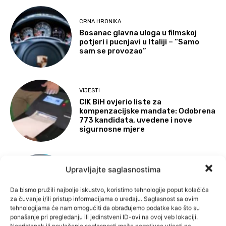
CRNA HRONIKA
Bosanac glavna uloga u filmskoj
potjeri i pucnjavi u Italiji – “Samo
sam se provozao”
VIJESTI
CIK BiH ovjerio liste za
kompenzacijske mandate: Odobrena
773 kandidata, uvedene i nove
sigurnosne mjere
VIJESTI
Upravljajte saglasnostima
Za tri i po godine državljanstvo BiH
dobilo 43 osobe od “naročite
Da bismo pružili najbolje iskustvo, koristimo tehnologije poput kolačića
koristi”, promjene u procesu blokira
za čuvanje i/ili pristup informacijama o uređaju. Saglasnost sa ovim
SNSD
tehnologijama će nam omogućiti da obrađujemo podatke kao što su
ponašanje pri pregledanju ili jedinstveni ID-ovi na ovoj veb lokaciji.