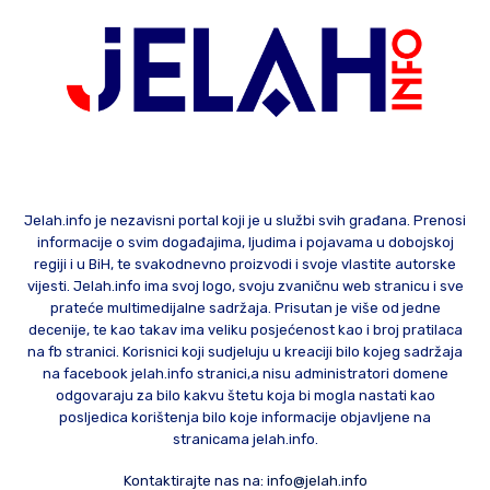
Jelah.info je nezavisni portal koji je u službi svih građana. Prenosi
informacije o svim događajima, ljudima i pojavama u dobojskoj
regiji i u BiH, te svakodnevno proizvodi i svoje vlastite autorske
vijesti. Jelah.info ima svoj logo, svoju zvaničnu web stranicu i sve
prateće multimedijalne sadržaja. Prisutan je više od jedne
decenije, te kao takav ima veliku posjećenost kao i broj pratilaca
na fb stranici. Korisnici koji sudjeluju u kreaciji bilo kojeg sadržaja
na facebook jelah.info stranici,a nisu administratori domene
odgovaraju za bilo kakvu štetu koja bi mogla nastati kao
posljedica korištenja bilo koje informacije objavljene na
stranicama jelah.info.
Kontaktirajte nas na:
info@jelah.info