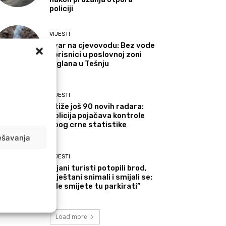
policiji
VIJESTI
Kvar na cjevovodu: Bez vode
korisnici u poslovnoj zoni
Ciglana u Tešnju
VIJESTI
Stiže još 90 novih radara:
Policija pojačava kontrole
zbog crne statistike
ešavanja
VIJESTI
Pijani turisti potopili brod,
mještani snimali i smijali se:
“Ne smijete tu parkirati”
Load more