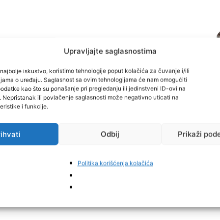
Upravljajte saglasnostima
najbolje iskustvo, koristimo tehnologije poput kolačića za čuvanje i/ili
cijama o uređaju. Saglasnost sa ovim tehnologijama će nam omogućiti
datke kao što su ponašanje pri pregledanju ili jedinstveni ID-ovi na
i. Nepristanak ili povlačenje saglasnosti može negativno uticati na
ristike i funkcije.
ihvati
Odbij
Prikaži pod
Politika korišćenja kolačića