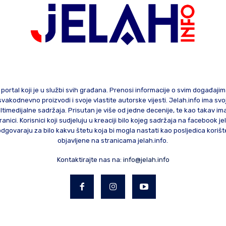
 portal koji je u službi svih građana. Prenosi informacije o svim događaji
te svakodnevno proizvodi i svoje vlastite autorske vijesti. Jelah.info ima sv
ltimedijalne sadržaja. Prisutan je više od jedne decenije, te kao takav im
ranici. Korisnici koji sudjeluju u kreaciji bilo kojeg sadržaja na facebook je
govaraju za bilo kakvu štetu koja bi mogla nastati kao posljedica korište
objavljene na stranicama jelah.info.
Kontaktirajte nas na:
info@jelah.info