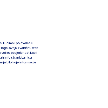
ma, ljudima i pojavama u
oj logo, svoju zvaničnu web
a veliku posjećenost kao i
lah.info stranici,a nisu
nja bilo koje informacije