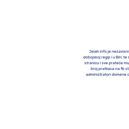
Jelah.info je nezavisni
dobojskoj regiji i u BiH, 
stranicu i sve prateće mu
broj pratilaca na fb st
administratori domene od