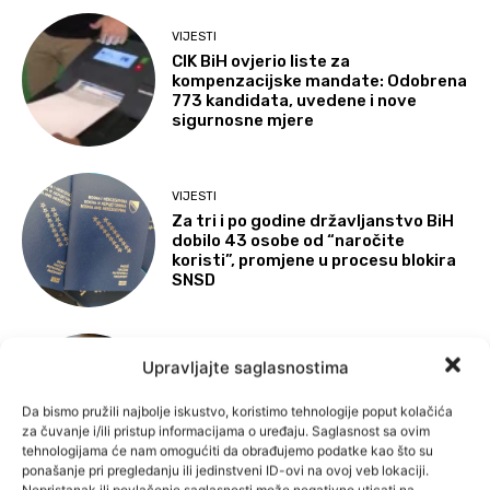
VIJESTI
CIK BiH ovjerio liste za
kompenzacijske mandate: Odobrena
773 kandidata, uvedene i nove
sigurnosne mjere
VIJESTI
Za tri i po godine državljanstvo BiH
dobilo 43 osobe od “naročite
koristi”, promjene u procesu blokira
SNSD
Upravljajte saglasnostima
VIJESTI
U EU smanjen broj svakodnevnih
Da bismo pružili najbolje iskustvo, koristimo tehnologije poput kolačića
konzumenata duhana na 16,5 posto
za čuvanje i/ili pristup informacijama o uređaju. Saglasnost sa ovim
tehnologijama će nam omogućiti da obrađujemo podatke kao što su
ponašanje pri pregledanju ili jedinstveni ID-ovi na ovoj veb lokaciji.