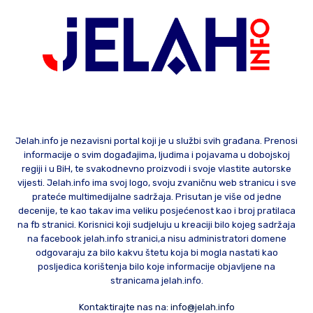
Jelah.info je nezavisni portal koji je u službi svih građana. Prenosi
informacije o svim događajima, ljudima i pojavama u dobojskoj
regiji i u BiH, te svakodnevno proizvodi i svoje vlastite autorske
vijesti. Jelah.info ima svoj logo, svoju zvaničnu web stranicu i sve
prateće multimedijalne sadržaja. Prisutan je više od jedne
decenije, te kao takav ima veliku posjećenost kao i broj pratilaca
na fb stranici. Korisnici koji sudjeluju u kreaciji bilo kojeg sadržaja
na facebook jelah.info stranici,a nisu administratori domene
odgovaraju za bilo kakvu štetu koja bi mogla nastati kao
posljedica korištenja bilo koje informacije objavljene na
stranicama jelah.info.
Kontaktirajte nas na:
info@jelah.info