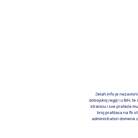
Jelah.info je nezavisni
dobojskoj regiji i u BiH, 
stranicu i sve prateće mu
broj pratilaca na fb st
administratori domene od