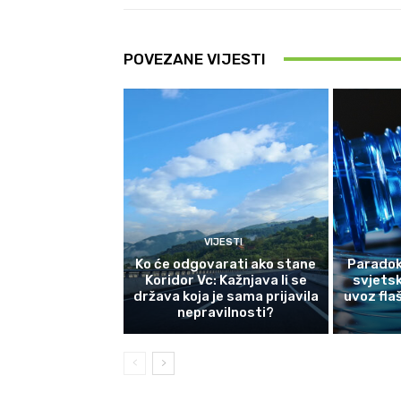
POVEZANE VIJESTI
VIJESTI
Ko će odgovarati ako stane
Paradok
Koridor Vc: Kažnjava li se
svjetsk
država koja je sama prijavila
uvoz fla
nepravilnosti?