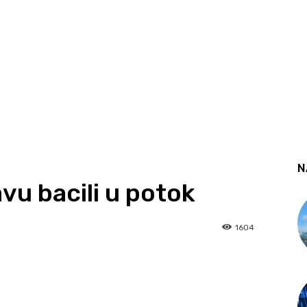
N
vu bacili u potok
1604