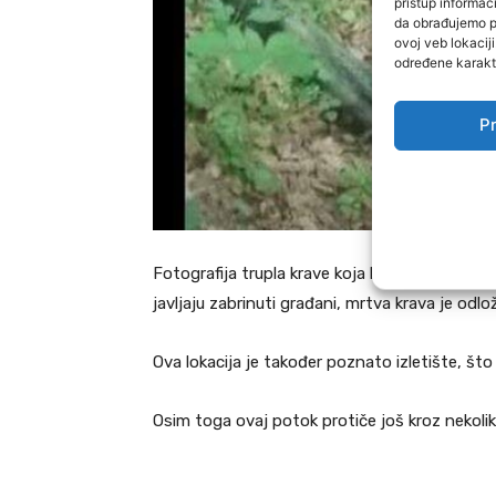
pristup informa
da obrađujemo po
ovoj veb lokacij
određene karakte
Pr
Fotografija trupla krave koja leži u potoku ob
javljaju zabrinuti građani, mrtva krava je odlo
Ova lokacija je također poznato izletište, što
Osim toga ovaj potok protiče još kroz nekolik