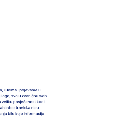
ma, ljudima i pojavama u
oj logo, svoju zvaničnu web
a veliku posjećenost kao i
lah.info stranici,a nisu
nja bilo koje informacije