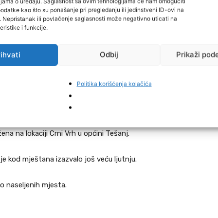
cijama o uređaju. Saglasnost sa ovim tehnologijama će nam omogućiti
datke kao što su ponašanje pri pregledanju ili jedinstveni ID-ovi na
i. Nepristanak ili povlačenje saglasnosti može negativno uticati na
ristike i funkcije.
ihvati
Odbij
Prikaži pod
Politika korišćenja kolačića
javljena je danas na Facebook stranici Jelašani. Kako
žena na lokaciji Crni Vrh u općini Tešanj.
 je kod mještana izazvalo još veću ljutnju.
o naseljenih mjesta.