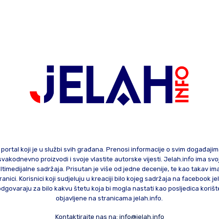
 portal koji je u službi svih građana. Prenosi informacije o svim događaji
te svakodnevno proizvodi i svoje vlastite autorske vijesti. Jelah.info ima sv
ltimedijalne sadržaja. Prisutan je više od jedne decenije, te kao takav im
ranici. Korisnici koji sudjeluju u kreaciji bilo kojeg sadržaja na facebook je
govaraju za bilo kakvu štetu koja bi mogla nastati kao posljedica korište
objavljene na stranicama jelah.info.
Kontaktirajte nas na:
info@jelah.info