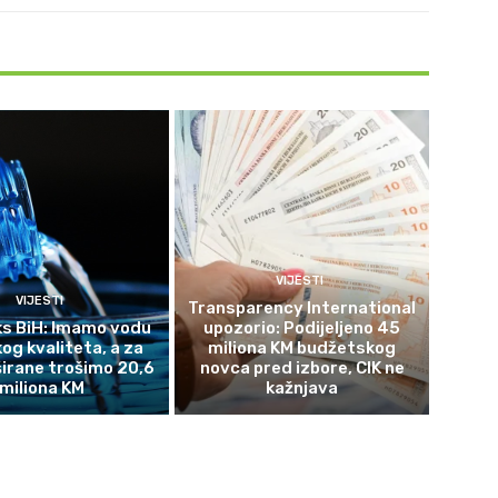
VIJESTI
VIJESTI
Transparency International
s BiH: Imamo vodu
upozorio: Podijeljeno 45
og kvaliteta, a za
miliona KM budžetskog
širane trošimo 20,6
novca pred izbore, CIK ne
miliona KM
kažnjava