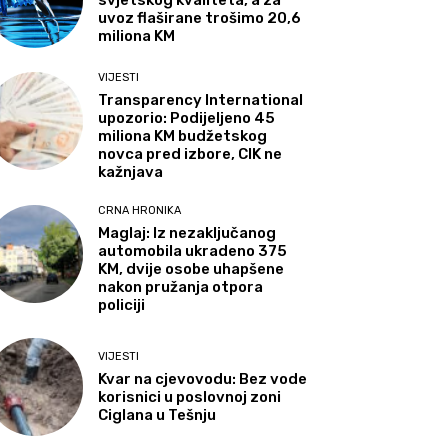
svjetskog kvaliteta, a za
uvoz flaširane trošimo 20,6
miliona KM
VIJESTI
Transparency International
upozorio: Podijeljeno 45
miliona KM budžetskog
novca pred izbore, CIK ne
kažnjava
CRNA HRONIKA
Maglaj: Iz nezaključanog
automobila ukradeno 375
KM, dvije osobe uhapšene
nakon pružanja otpora
policiji
VIJESTI
Kvar na cjevovodu: Bez vode
korisnici u poslovnoj zoni
Ciglana u Tešnju