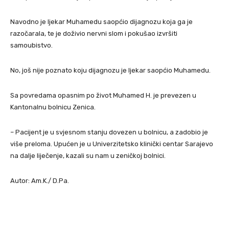
Navodno je ljekar Muhamedu saopćio dijagnozu koja ga je
razočarala, te je doživio nervni slom i pokušao izvršiti
samoubistvo.
No, još nije poznato koju dijagnozu je ljekar saopćio Muhamedu.
Sa povredama opasnim po život Muhamed H. je prevezen u
Kantonalnu bolnicu Zenica.
– Pacijent je u svjesnom stanju dovezen u bolnicu, a zadobio je
više preloma. Upućen je u Univerzitetsko klinički centar Sarajevo
na dalje liječenje, kazali su nam u zeničkoj bolnici.
Autor: Am.K./ D.Pa.