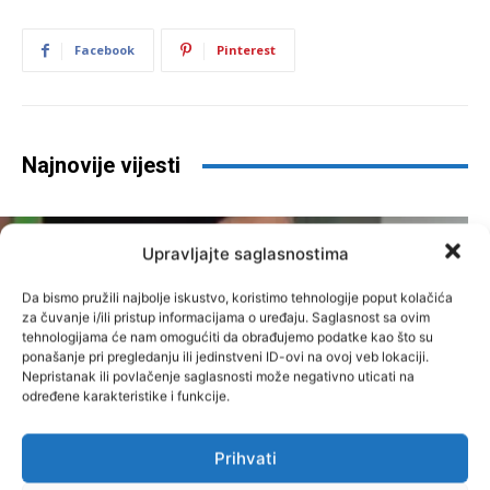
Facebook
Pinterest
Najnovije vijesti
Upravljajte saglasnostima
Da bismo pružili najbolje iskustvo, koristimo tehnologije poput kolačića
za čuvanje i/ili pristup informacijama o uređaju. Saglasnost sa ovim
CIK BiH ovjerio liste za
tehnologijama će nam omogućiti da obrađujemo podatke kao što su
ponašanje pri pregledanju ili jedinstveni ID-ovi na ovoj veb lokaciji.
kompenzacijske mandate:
Nepristanak ili povlačenje saglasnosti može negativno uticati na
određene karakteristike i funkcije.
Odobrena 773 kandidata,
uvedene i nove sigurnosne mjere
Prihvati