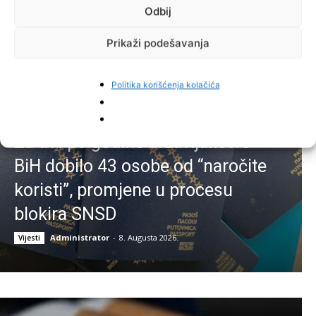
Administrator
-
8. Augusta 2026.
Vijesti
Odbij
Prikaži podešavanja
Politika korišćenja kolačića
Za tri i po godine državljanstvo
BiH dobilo 43 osobe od “naročite
koristi”, promjene u procesu
blokira SNSD
Administrator
-
8. Augusta 2026.
Vijesti