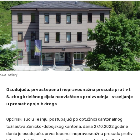
Sud Tešanj
Osuđujuća, prvostepena i nepravosnažna presuda protiv I.
S. zbog krivičnog djela neovlaštena proizvodnja i stavljanje
u promet opojnih droga
Općinski sud u Tešnju, postupajući po optužnici Kantonalnog
tužilaštva Zeničko-dobojskog kantona, dana 27.10.2022.godine
donio je osuđujuću, prvostepenu i nepravosnažnu presudu protiv