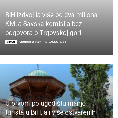
BiH izdvojila više od dva miliona
KM, a Savska komisija bez
odgovora o Trgovskoj gori
Administrator
-
9. Augusta 2026.
Vijesti
U prvom polugodištu manje
turista u BiH, ali više ostvarenih