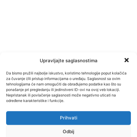
Upravljajte saglasnostima
Da bismo pružili najbolje iskustvo, koristimo tehnologije poput kolačića
za čuvanje i/ili pristup informacijama o uređaju. Saglasnost sa ovim
tehnologijama će nam omogućiti da obrađujemo podatke kao što su
ponašanje pri pregledanju ili jedinstveni ID-ovi na ovoj veb lokaciji.
Nepristanak ili povlačenje saglasnosti može negativno uticati na
određene karakteristike i funkcije.
TAGOVI
Tešanj
Prihvati
Facebook
Pinterest
Odbij