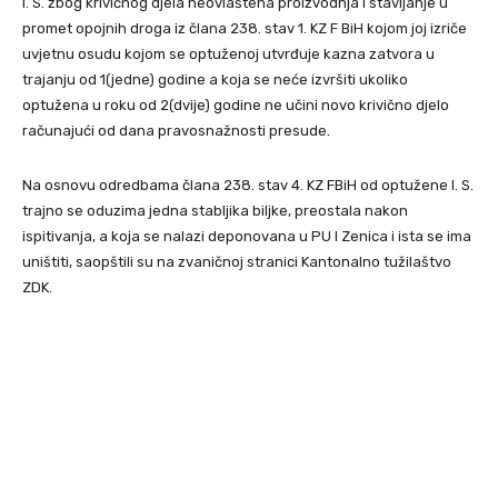
I. S. zbog krivičnog djela neovlaštena proizvodnja i stavljanje u
promet opojnih droga iz člana 238. stav 1. KZ F BiH kojom joj izriče
uvjetnu osudu kojom se optuženoj utvrđuje kazna zatvora u
trajanju od 1(jedne) godine a koja se neće izvršiti ukoliko
optužena u roku od 2(dvije) godine ne učini novo krivično djelo
računajući od dana pravosnažnosti presude.
Na osnovu odredbama člana 238. stav 4. KZ FBiH od optužene I. S.
trajno se oduzima jedna stabljika biljke, preostala nakon
ispitivanja, a koja se nalazi deponovana u PU I Zenica i ista se ima
uništiti, saopštili su na zvaničnoj stranici Kantonalno tužilaštvo
ZDK.