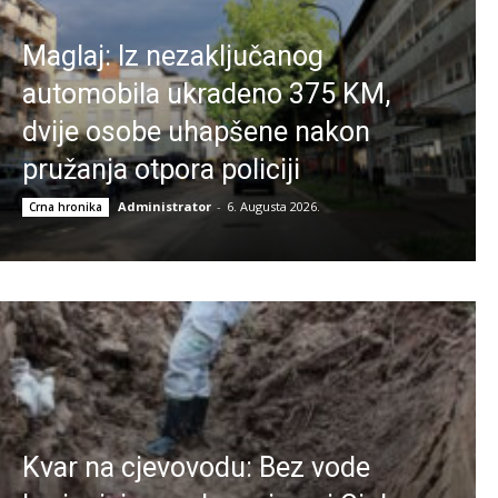
Maglaj: Iz nezaključanog
automobila ukradeno 375 KM,
dvije osobe uhapšene nakon
pružanja otpora policiji
Administrator
-
6. Augusta 2026.
Crna hronika
Kvar na cjevovodu: Bez vode