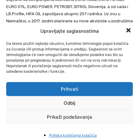
EURO STIL, EURO POWER, PETROBIT, BITROL Slovenija, a od sada i
LB.Profile, HIFA OIL zapošljava ukupno 257 radnika. Uz ovu u
Njemačkoj, u 2017. godini planirane su nove akvizicije u područjima
koja će pojačati tržišnu poziciju kompanija kćerki.
Upravljajte saglasnostima
Da bismo pružili najbolje iskustvo, koristimo tehnologije poput kolačića
za čuvanje i/ili pristup informacijama o uređaju. Saglasnost sa ovim
tehnologijama će nam omogućiti da obrađujemo podatke kao što su
ponašanje pri pregledanju ili jedinstveni ID-ovi na ovoj veb lokaciji.
Nepristanak ili povlačenje saglasnosti može negativno uticati na
određene karakteristike i funkcije.
Prihvati
Odbij
Prikaži podešavanja
Politika korišćenja kolačića