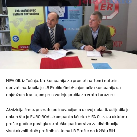
HIFA OIL iz Tešnja, bh. kompanija za promet naftom i naftnim
derivatima, kupila je LB.Profile GmbH, njemačku kompaniju sa
najdužom tradicijom proizvodnje profila za vrata i prozore.
Akvizicija firme, poznate po inovacijama u ovoj oblasti, uslijedila je
nakon što je EURO ROAL, kompanija kćerka HIFA OIL-a, u oktobru
prošle godine postigla strateško partnerstvo za distribuciju
visokokvalitetnih profilnih sistema LB.Profile na tržištu BiH.