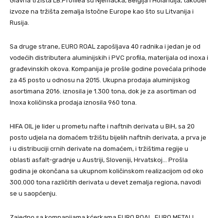
Glavna tržišta LB.Profilea su Njemačka, Belgija i Holandija, također
izvoze na tržišta zemalja Istočne Europe kao što su Litvanija i
Rusija.
Sa druge strane, EURO ROAL zapošljava 40 radnika i jedan je od
vodećih distributera aluminijskih i PVC profila, materijala od inoxa i
građevinskih okova. Kompanija je prošle godine povećala prihode
za 45 posto u odnosu na 2015. Ukupna prodaja aluminijskog
asortimana 2016. iznosila je 1.300 tona, dok je za asortiman od
Inoxa količinska prodaja iznosila 960 tona.
HIFA OIL je lider u prometu nafte i naftnih derivata u BiH, sa 20
posto udjela na domaćem tržištu bijelih naftnih derivata, a prva je
i u distribuciji crnih derivate na domaćem, i tržištima regije u
oblasti asfalt-gradnje u Austriji, Sloveniji, Hrvatskoj… Prošla
godina je okončana sa ukupnom količinskom realizacijom od oko
300.000 tona različitih derivata u devet zemalja regiona, navodi
se u saopćenju.
Zajedno sa kompanijama kćerkama EURO ROAL, EURO METALI,