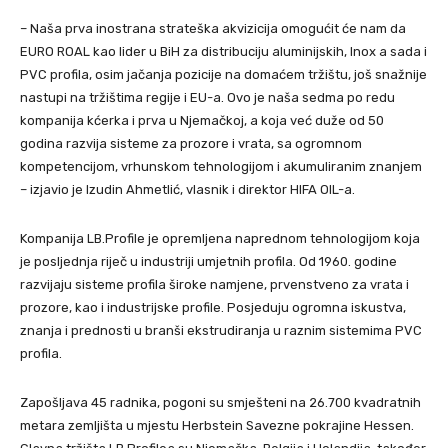
– Naša prva inostrana strateška akvizicija omogućit će nam da
EURO ROAL kao lider u BiH za distribuciju aluminijskih, Inox a sada i
PVC profila, osim jačanja pozicije na domaćem tržištu, još snažnije
nastupi na tržištima regije i EU-a. Ovo je naša sedma po redu
kompanija kćerka i prva u Njemačkoj, a koja već duže od 50
godina razvija sisteme za prozore i vrata, sa ogromnom
kompetencijom, vrhunskom tehnologijom i akumuliranim znanjem
– izjavio je Izudin Ahmetlić, vlasnik i direktor HIFA OIL-a.
Kompanija LB.Profile je opremljena naprednom tehnologijom koja
je posljednja riječ u industriji umjetnih profila. Od 1960. godine
razvijaju sisteme profila široke namjene, prvenstveno za vrata i
prozore, kao i industrijske profile. Posjeduju ogromna iskustva,
znanja i prednosti u branši ekstrudiranja u raznim sistemima PVC
profila.
Zapošljava 45 radnika, pogoni su smješteni na 26.700 kvadratnih
metara zemljišta u mjestu Herbstein Savezne pokrajine Hessen.