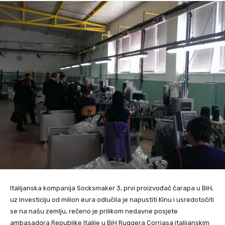
Italijanska kompanija Socksmaker 3, prvi proizvođač čarapa u BiH,
uz investiciju od milion eura odlučila je napustiti Kinu i usredotočiti
se na našu zemlju, rečeno je prilikom nedavne posjete
ambasadora Republike Italije u BiH Ruggera Corriasa italijanskim