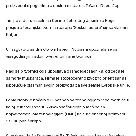
proizvodnim pogonima u općinama Usora, Tešanj i Doboj Jug.
Tim povodom, načelnica Općine Doboj Jug Jasminka Begić
posjetila tešanjsku tvornicu čarapa ‘Socksmaster3’ čiji su vlasnici
Italijani.
U razgovoru sa direktorom Fabiom Nobisem upoznala se sa
višegodišnjim radom ove renomirane tvornice.
Radi se o tvornici koja upošljava osamdeset radnika, od čega je
samo 19 muškaraca. Firma je stoprocentno izvozno orjentisana i
isporučuje plasman svojih proizvoda za sve zemlje Evropske unije.
Fabio Nobis je načelnicu upoznao sa tehnologijom rada tvornice u
kojoj je instalisano 105 visokosofisticiranih mašina sa
najsavremenijom tehnologijom (CMC) koje na dnevnoj proizvedu
18.000 pari čarapa.
S obzirom da će Socksmaker3 u Tešnju nastaviti sa proširenjem