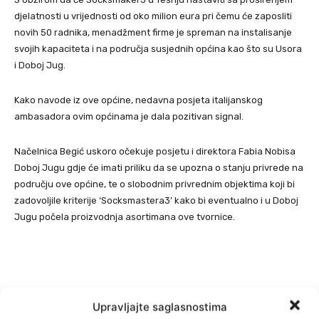
djelatnosti u vrijednosti od oko milion eura pri čemu će zaposliti
novih 50 radnika, menadžment firme je spreman na instalisanje
svojih kapaciteta i na područja susjednih općina kao što su Usora
i Doboj Jug.
Kako navode iz ove općine, nedavna posjeta italijanskog
ambasadora ovim općinama je dala pozitivan signal.
Načelnica Begić uskoro očekuje posjetu i direktora Fabia Nobisa
Doboj Jugu gdje će imati priliku da se upozna o stanju privrede na
području ove općine, te o slobodnim privrednim objektima koji bi
zadovoljile kriterije ‘Socksmastera3’ kako bi eventualno i u Doboj
Jugu počela proizvodnja asortimana ove tvornice.
Upravljajte saglasnostima