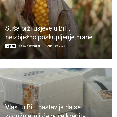
Suša prži usjeve u BiH,
neizbježno poskupljenje hrane
Administrator
-
7. Augusta 2026.
Vijesti
Vlast u BiH nastavlja da se
zadužuje, ali će nove kredite