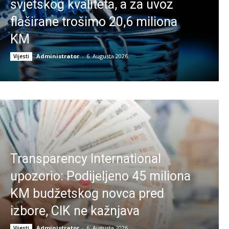
svjetskog kvaliteta, a za uvoz
flaširane trošimo 20,6 miliona
KM
Administrator
-
6. Augusta 2026.
Vijesti
Transparency International
upozorio: Podijeljeno 45 miliona
KM budžetskog novca pred
izbore, CIK ne kažnjava
Administrator
-
6. Augusta 2026.
Vijesti