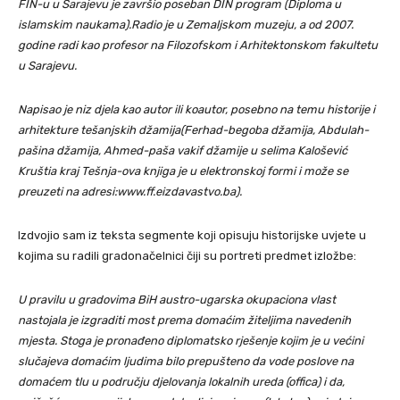
FIN-u u Sarajevu je završio poseban DIN program (Diploma u
islamskim naukama).Radio je u Zemaljskom muzeju, a od 2007.
godine radi kao profesor na Filozofskom i Arhitektonskom fakultetu
u Sarajevu.
Napisao je niz djela kao autor ili koautor, posebno na temu historije i
arhitekture tešanjskih džamija(Ferhad-begoba džamija, Abdulah-
pašina džamija, Ahmed-paša vakif džamije u selima Kalošević
Kruštia kraj Tešnja-ova knjiga je u elektronskoj formi i može se
preuzeti na adresi:www.ff.eizdavastvo.ba).
Izdvojio sam iz teksta segmente koji opisuju historijske uvjete u
kojima su radili gradonačelnici čiji su portreti predmet izložbe:
U pravilu u gradovima BiH austro-ugarska okupaciona vlast
nastojala je izgraditi most prema domaćim žiteljima navedenih
mjesta. Stoga je pronađeno diplomatsko rješenje kojim je u većini
slučajeva domaćim ljudima bilo prepušteno da vode poslove na
domaćem tlu u području djelovanja lokalnih ureda (offica) i da,