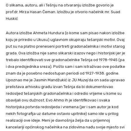
O slikama, autoru, ali i Tešnju na otvaranju izložbe govorio je
prof.dr. Mirza Hasan Ćeman. Izložbu je otvorio načelnik mr. Suad
Huskić
Autora izložbe Ahmeta Hundura (o kome sam pisao nakon izložbe
koju je priredio u Ukusu) uglavnom okupiraju tešanjski motivi. Ovaj
put su na platno preneseni portreti gradonačelnika i motivi starog
grada. Ova izložba nije samo slikarski izazov nego i historijski jer je
trebalo identifikovati sve gradonačelnike Tešnja od 1978-1945 (pa
i dva predsjednika sreza). Pošto sam i sam istraživao ove podatke
znam da je posebno nedostupan periodi od 1927-1938. godine.
Upoznao me je Jasmin Mandžukić iz
JU Muzej
da on sada upravao
prelistava arhivsku građu izvan Tešnja da bi dokumentovao
redosljed tešanjskih gradonačelnika i odredio vrijeme u kome su
obavljali ovu dužnost. Evo Ahmo ih je identifikovao i svaka
historijska potvrda redosljeda i vremena (jer i sam autor je kod
nekih fotografija uz datume ostavio upitnike) samo ide u prilog
realizaciji ove ideje. Meni je davnošnja želja da u prijemnoj
kancelariji općinskog načelnika na zidovima nađu svoje mjesto svi