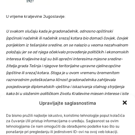
U vrijeme kraljevine Jugoslavije:
U svakom slučaju kada je gradonačelnik, odnosno opštinski
(općinski načelnik ili načelnik sreza) kotara bio domaći čovjek, čovjek
porijeklom iz tešanjske sredine, on se nalazio u veoma nezahvalnom
položaju jer se od njega očekivalo provođenje političkih i ekonomskih
interesa Kraljevine koji su bili oprečni interesima mjesne sredine-
žitelja grada Tešnja i njegove teritorijalne upravne cjeline:općine
(opštine ili sreza) kotara. Stoga je u ovom vremenu bremenitom
raznorodnim poteškoćama ličnost gradonačelnika zahtjevala
posjedovanje diplomatskih vještina i iskazivanja stalnog strpljenja
kako bi u složenim političkom životu Kraljevine mjesen interese i iste
dalje razvijala.
Upravljajte saglasnostima
Da bismo pružili najbolje iskustvo, koristimo tehnologije poput kolačića
za čuvanje i/ili pristup informacijama o uređaju. Saglasnost sa ovim
tehnologijama će nam omogućiti da obrađujemo podatke kao što su
ponašanje pri pregledanju ili jedinstveni ID-ovi na ovoj veb lokaciji.