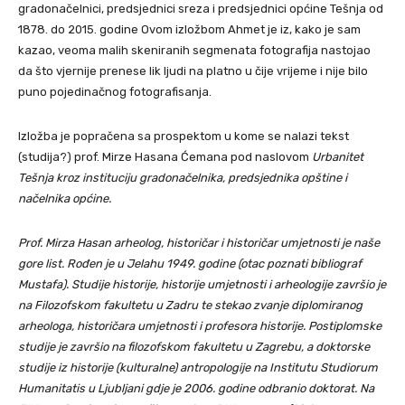
gradonačelnici, predsjednici sreza i predsjednici općine Tešnja od
1878. do 2015. godine Ovom izložbom Ahmet je iz, kako je sam
kazao, veoma malih skeniranih segmenata fotografija nastojao
da što vjernije prenese lik ljudi na platno u čije vrijeme i nije bilo
puno pojedinačnog fotografisanja.
Izložba je popračena sa prospektom u kome se nalazi tekst
(studija?) prof. Mirze Hasana Ćemana pod naslovom
Urbanitet
Tešnja kroz instituciju gradonačelnika, predsjednika opštine i
načelnika općine.
Prof. Mirza Hasan arheolog, historičar i historičar umjetnosti je naše
gore list. Rođen je u Jelahu 1949. godine (otac poznati bibliograf
Mustafa). Studije historije, historije umjetnosti i arheologije završio je
na Filozofskom fakultetu u Zadru te stekao zvanje diplomiranog
arheologa, historičara umjetnosti i profesora historije. Postiplomske
studije je završio na filozofskom fakultetu u Zagrebu, a doktorske
studije iz historije (kulturalne) antropologije na Institutu Studiorum
Humanitatis u Ljubljani gdje je 2006. godine odbranio doktorat. Na