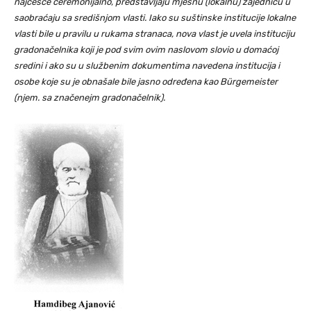
najčešće ceremonijalno, predstavljaju mjesnu (lokalnu) zajednicu u
saobraćaju sa središnjom vlasti. Iako su suštinske institucije lokalne
vlasti bile u pravilu u rukama stranaca, nova vlast je uvela instituciju
gradonačelnika koji je pod svim ovim naslovom slovio u domaćoj
sredini i ako su u službenim dokumentima navedena institucija i
osobe koje su je obnašale bile jasno određena kao Bürgemeister
(njem. sa značenejm gradonačelnik).