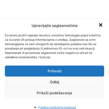
Upravljajte saglasnostima
Da bismo pružili najbolje iskustvo, koristimo tehnologije poput kolačića
za čuvanje i/ili pristup informacijama o uređaju. Saglasnost sa ovim
tehnologijama će nam omogućiti da obrađujemo podatke kao što su
ponašanje pri pregledanju ili jedinstveni ID-ovi na ovoj veb lokaciji.
Nepristanak ili povlačenje saglasnosti može negativno uticati na
određene karakteristike i funkcije.
Facebook
Pinterest
Prihvati
Odbij
Najnovije vijesti
Prikaži podešavanja
Politika korišćenja kolačića