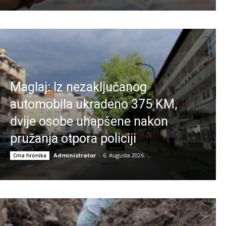
Maglaj: Iz nezaključanog
automobila ukradeno 375 KM,
dvije osobe uhapšene nakon
pružanja otpora policiji
Administrator
-
6. Augusta 2026.
Crna hronika