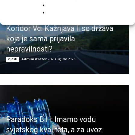
Ko će odgovarati ako stane
Koridor Vc: Kažnjava li se država
koja je sama prijavila
nepravilnosti?
Administrator
-
6. Augusta 2026.
Vijesti
Paradoks BiH: Imamo vodu
svjetskog kvaliteta, a za uvoz