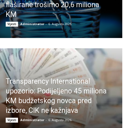
flaširane trošimo 20,6 miliona
KM
Administrator
-
6. Augusta 2026.
Vijesti
Transparency International
upozorio: Podijeljeno 45 miliona
KM budžetskog novca pred
izbore, CIK ne kažnjava
Administrator
-
6. Augusta 2026.
Vijesti