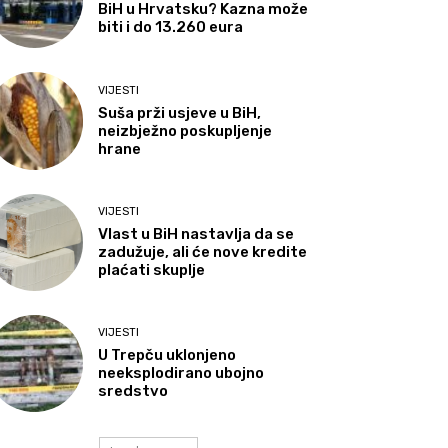
BiH u Hrvatsku? Kazna može
biti i do 13.260 eura
VIJESTI
Suša prži usjeve u BiH,
neizbježno poskupljenje
hrane
VIJESTI
Vlast u BiH nastavlja da se
zadužuje, ali će nove kredite
plaćati skuplje
VIJESTI
U Trepču uklonjeno
neeksplodirano ubojno
sredstvo