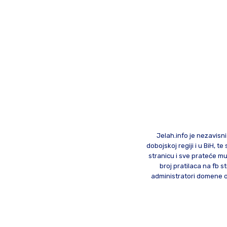
Jelah.info je nezavisni
dobojskoj regiji i u BiH, 
stranicu i sve prateće mu
broj pratilaca na fb st
administratori domene od