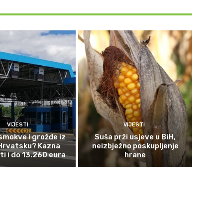
VIJESTI
VIJESTI
smokve i grožđe iz
Suša prži usjeve u BiH,
 Hrvatsku? Kazna
neizbježno poskupljenje
ti i do 13.260 eura
hrane