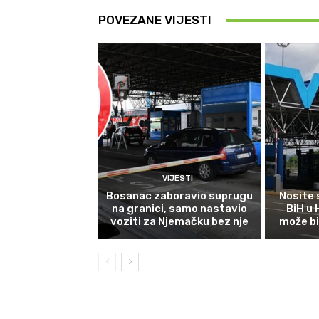
POVEZANE VIJESTI
VIJESTI
Bosanac zaboravio suprugu
Nosite 
na granici, samo nastavio
BiH u
voziti za Njemačku bez nje
može bi