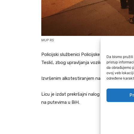
MUP RS
Policijski službenici Policijske stanice Teslić, j
Da bismo pružili 
pristup informa
Teslić, zbog upravljanja vozilom u saobraćaju
da obrađujemo po
ovoj veb lokacij
određene karakte
Izvršenim alkotestiranjem navedenog lica utv
Licu je izdat prekršajni nalog u skladu sa 
Pr
na putevima u BiH.