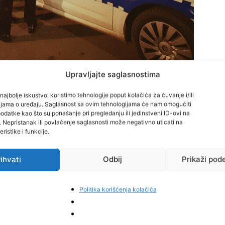
Upravljajte saglasnostima
učer su lišili slobode lice inicijala R.P. sa područja opštine
najbolje iskustvo, koristimo tehnologije poput kolačića za čuvanje i/ili
cijama o uređaju. Saglasnost sa ovim tehnologijama će nam omogućiti
 pod uticajem alkohola.
datke kao što su ponašanje pri pregledanju ili jedinstveni ID-ovi na
i. Nepristanak ili povlačenje saglasnosti može negativno uticati na
ristike i funkcije.
rđeno je prisustvo alkohola u organizmu od 2,42 g/kg.
članom 234a. Zakona o osnovama bezbjednosti saobraćaja
ihvati
Odbij
Prikaži pod
Politika korišćenja kolačića