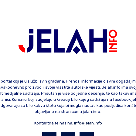
 portal koji je u službi svih građana. Prenosi informacije o svim događaji
te svakodnevno proizvodi i svoje vlastite autorske vijesti. Jelah.info ima sv
ltimedijalne sadržaja. Prisutan je više od jedne decenije, te kao takav im
ranici. Korisnici koji sudjeluju u kreaciji bilo kojeg sadržaja na facebook je
govaraju za bilo kakvu štetu koja bi mogla nastati kao posljedica korište
objavljene na stranicama jelah.info.
Kontaktirajte nas na:
info@jelah.info