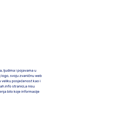
ma, ljudima i pojavama u
oj logo, svoju zvaničnu web
a veliku posjećenost kao i
lah.info stranici,a nisu
nja bilo koje informacije