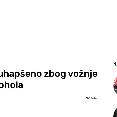
N
e uhapšeno zbog vožnje
ohola
546