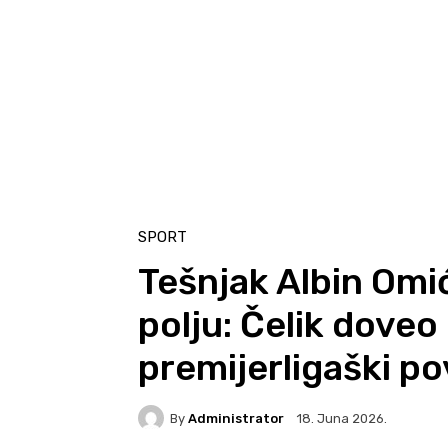
SPORT
Tešnjak Albin Omić
polju: Čelik doveo
premijerligaški p
By
Administrator
18. Juna 2026.