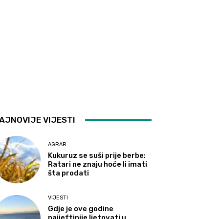
AJNOVIJE VIJESTI
AGRAR
Kukuruz se suši prije berbe:
Ratari ne znaju hoće li imati
šta prodati
VIJESTI
Gdje je ove godine
najjeftinije ljetovati u