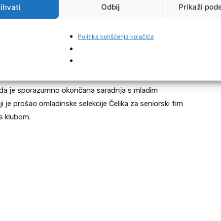
ihvati
Odbij
Prikaži pod
ast i novi izazov. Od prvih razgovora osjetio sam koliko
Politika korišćenja kolačića
am početak priprema i prve nastupe na Bilinom polju. Dat
je i pomognem ekipi da ostvari zacrtane ciljeve –
e da je sporazumno okončana saradnja s mladim
je prošao omladinske selekcije Čelika za seniorski tim
s klubom.