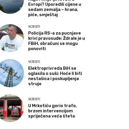
Evropi? Uporedili cijene u
sedam zemalja – hrana,
piće, smještaj
VIJESTI
Policija RS-a za pucnjave
krivi pravosuđe: Ždrale je u
FBiH, obračuni se mogu
ponoviti
VIJESTI
Elektroprivreda BiH se
oglasila o suši: Hoće li biti
nestašica i poskupljenja
struje
VIJESTI
U Mrkotiću gorio trafo,
brzom intervencijom
spriječena veća šteta