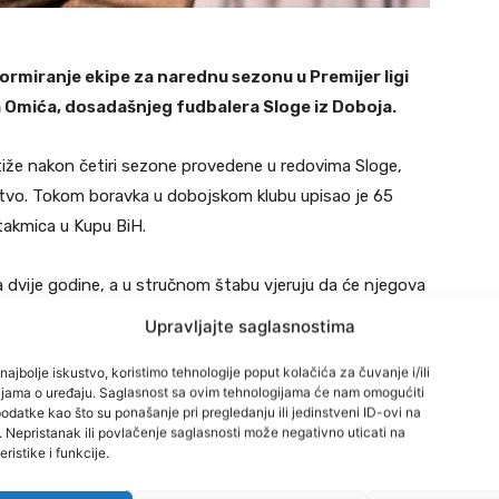
ormiranje ekipe za narednu sezonu u Premijer ligi
Omića, dosadašnjeg fudbalera Sloge iz Doboja.
iže nakon četiri sezone provedene u redovima Sloge,
ustvo. Tokom boravka u dobojskom klubu upisao je 65
akmica u Kupu BiH.
 dvije godine, a u stručnom štabu vjeruju da će njegova
ratničkoj sezoni. Riječ je o igraču koji može odgovoriti
Upravljajte saglasnostima
nog veznog, a već godinama važi za jednog od
najbolje iskustvo, koristimo tehnologije poput kolačića za čuvanje i/ili
bh. nogometa.
cijama o uređaju. Saglasnost sa ovim tehnologijama će nam omogućiti
datke kao što su ponašanje pri pregledanju ili jedinstveni ID-ovi na
i. Nepristanak ili povlačenje saglasnosti može negativno uticati na
mog početka pokazao veliku želju da obuče crno-crveni
ristike i funkcije.
iješio status u Slogi, s obzirom na to da ga je ugovor za