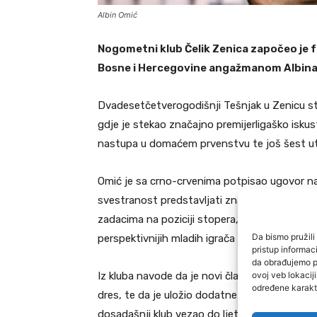
Albin Omić
Nogometni klub Čelik Zenica započeo je f
Bosne i Hercegovine angažmanom Albina 
Dvadesetčetverogodišnji Tešnjak u Zenicu st
gdje je stekao značajno premijerligaško isk
nastupa u domaćem prvenstvu te još šest ut
Omić je sa crno-crvenima potpisao ugovor na
svestranost predstavljati značajan adut u pov
zadacima na poziciji stopera, ali i defanziv
Da bismo pružili 
perspektivnijih mladih igrača u zadnjoj liniji 
pristup informa
da obrađujemo po
ovoj veb lokacij
Iz kluba navode da je novi član Čelika od sa
određene karakte
dres, te da je uložio dodatne napore kako bi r
dosadašnji klub vezao do ljeta 2027. godine.