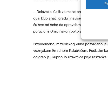
Pr
– Dolazak u Čelik za mene predstavlja veliku č
ovaj klub znači gradu i navijačima. Jedva ček
ću sve od sebe da opravdam ukazano povjeren
poručio je Omić nakon potpisa ugovora.
Istovremeno, iz zeničkog kluba potvrđeno j
veznjakom Emrahom Palačkićem. Fudbaler koji 
odigrao je ukupno 19 utakmica prije rastanka 