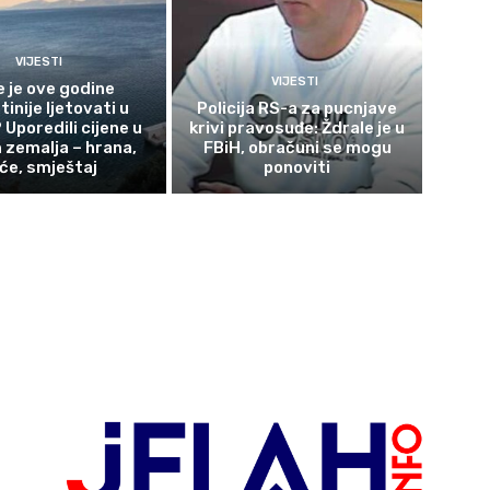
VIJESTI
VIJESTI
e je ove godine
tinije ljetovati u
Policija RS-a za pucnjave
 Uporedili cijene u
krivi pravosuđe: Ždrale je u
zemalja – hrana,
FBiH, obračuni se mogu
iće, smještaj
ponoviti