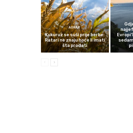
Gdj
AGRAR
najjef
Kukuruz se suši prije berbe:
Evropi?
Ratari ne znaju hoće li imati
sedam 
šta prodati
p