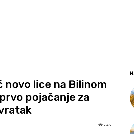
N
 novo lice na Bilinom
 prvo pojačanje za
ovratak
643