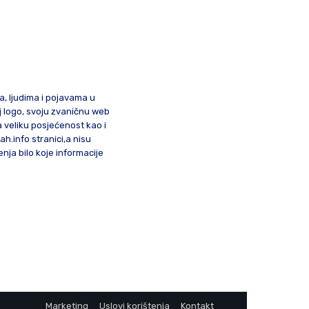
ma, ljudima i pojavama u
oj logo, svoju zvaničnu web
a veliku posjećenost kao i
lah.info stranici,a nisu
nja bilo koje informacije
Marketing
Uslovi korištenja
Kontakt