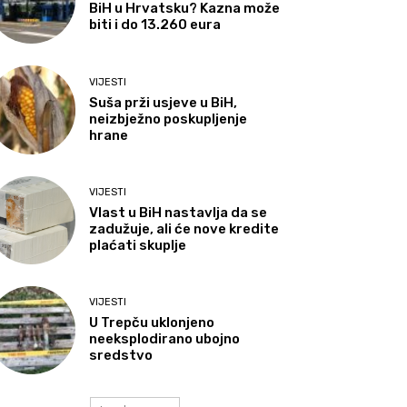
BiH u Hrvatsku? Kazna može
biti i do 13.260 eura
VIJESTI
Suša prži usjeve u BiH,
neizbježno poskupljenje
hrane
VIJESTI
Vlast u BiH nastavlja da se
zadužuje, ali će nove kredite
plaćati skuplje
VIJESTI
U Trepču uklonjeno
neeksplodirano ubojno
sredstvo