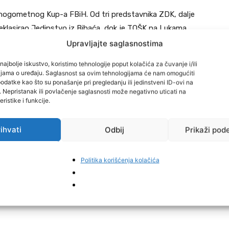
e nogometnog Kup-a FBiH. Od tri predstavnika ZDK, dalje
eklasirao Jedinstvo iz Bihaća, dok je TOŠK na Lukama
igaša Podgrmeč iz Sanskog Mosta.
Upravljajte saglasnostima
najbolje iskustvo, koristimo tehnologije poput kolačića za čuvanje i/ili
a 1:2 izgubila od Radničkog iz Lukavca.
cijama o uređaju. Saglasnost sa ovim tehnologijama će nam omogućiti
datke kao što su ponašanje pri pregledanju ili jedinstveni ID-ovi na
i. Nepristanak ili povlačenje saglasnosti može negativno uticati na
ta Neimarlija. TOŠK ide dalje golovima Mahmutovića,
ristike i funkcije.
osnu postigao je Fahret Selimović.
ihvati
Odbij
Prikaži pod
Politika korišćenja kolačića