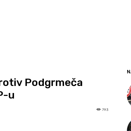
N
rotiv Podgrmeča
P-u
793