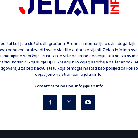
 portal koji je u službi svih građana. Prenosi informacije o svim događaji
te svakodnevno proizvodi i svoje vlastite autorske vijesti. Jelah.info ima sv
ltimedijalne sadržaja. Prisutan je više od jedne decenije, te kao takav im
ranici. Korisnici koji sudjeluju u kreaciji bilo kojeg sadržaja na facebook je
govaraju za bilo kakvu štetu koja bi mogla nastati kao posljedica korište
objavljene na stranicama jelah.info.
Kontaktirajte nas na:
info@jelah.info