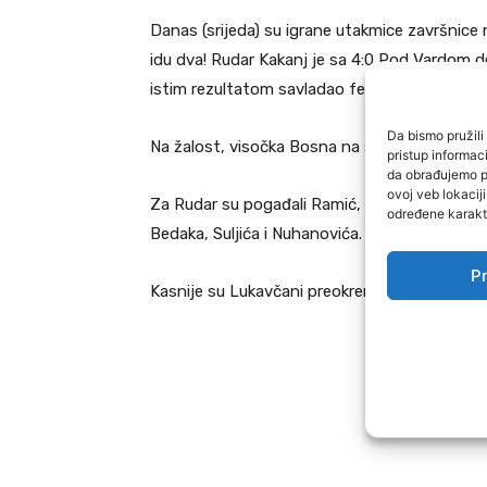
Danas (srijeda) su igrane utakmice završnic
idu dva! Rudar Kakanj je sa 4:0 Pod Vardom d
istim rezultatom savladao federalnog prvol
Da bismo pružili 
Na žalost, visočka Bosna na svom je terenu s
pristup informa
da obrađujemo po
ovoj veb lokacij
Za Rudar su pogađali Ramić, Duvnjak i dva pu
određene karakte
Bedaka, Suljića i Nuhanovića. Vodeći gol za B
Pr
Kasnije su Lukavčani preokrenuli…