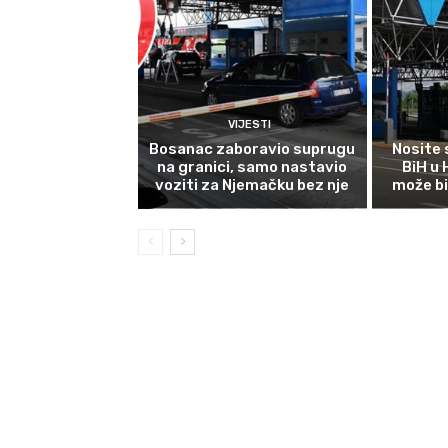
VIJESTI
Bosanac zaboravio suprugu
Nosite 
na granici, samo nastavio
BiH u
voziti za Njemačku bez nje
može bi