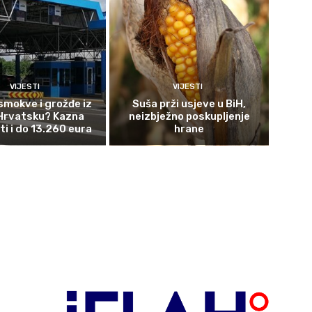
VIJESTI
VIJESTI
smokve i grožđe iz
Suša prži usjeve u BiH,
 Hrvatsku? Kazna
neizbježno poskupljenje
ti i do 13.260 eura
hrane