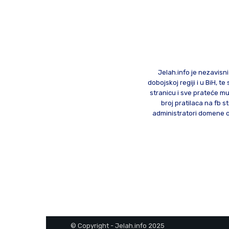
Jelah.info je nezavisni
dobojskoj regiji i u BiH, 
stranicu i sve prateće mu
broj pratilaca na fb st
administratori domene od
© Copyright - Jelah.info 2025