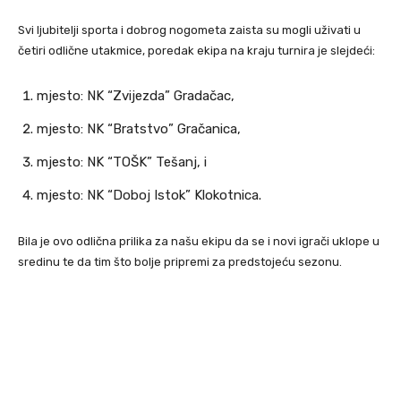
Svi ljubitelji sporta i dobrog nogometa zaista su mogli uživati u
četiri odlične utakmice, poredak ekipa na kraju turnira je slejdeći:
mjesto: NK “Zvijezda” Gradačac,
mjesto: NK “Bratstvo” Gračanica,
mjesto: NK “TOŠK” Tešanj, i
mjesto: NK “Doboj Istok” Klokotnica.
Bila je ovo odlična prilika za našu ekipu da se i novi igrači uklope u
sredinu te da tim što bolje pripremi za predstojeću sezonu.