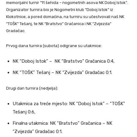
memorijalni turnir “11 šehida – nogometnih asova NK Doboj Istok”.
Organizator turnira bio je Nogometni klub “Doboj Istok” iz
Klokotnice, a pored domaćina, na turniru su učestvovali naš NK
“TOŠK” Tešanj, te NK “Bratstvo” Gračanica i NK “Zvijezda”
Gradačac.
Prvog dana turnira (subota) odigrane su utakmice:
NK “Doboj Istok” – NK “Bratstvo” Gračanica 0:4,
NK “TOŠK” Tešanj – NK “Zvijezda” Gradačac 0:1.
Drugi dan turnira (nedjelja):
Utakmica za
treće mjesto: NK “Doboj Istok” – “TOŠK”
Tešanj 0:6,
Finalna utakmica: NK “Bratstvo” Gračanica – NK
“Zvijezda” Gradačac 0:1.