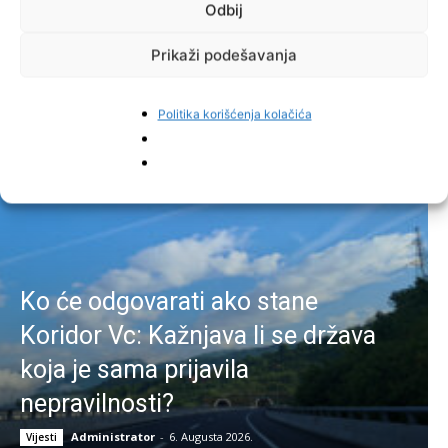
Odbij
Facebook
Pinterest
Prikaži podešavanja
Politika korišćenja kolačića
Najnovije vijesti
Ko će odgovarati ako stane
Koridor Vc: Kažnjava li se država
koja je sama prijavila
nepravilnosti?
Administrator
-
6. Augusta 2026.
Vijesti