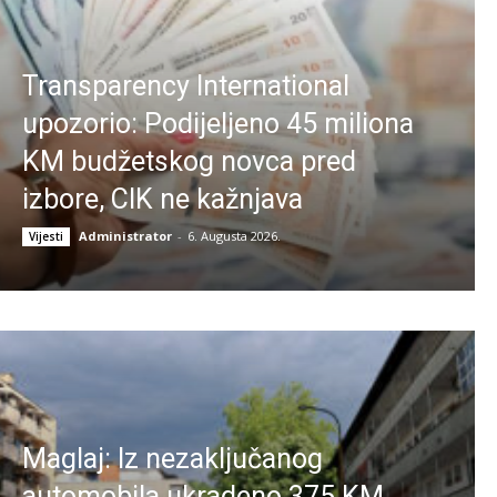
Transparency International
upozorio: Podijeljeno 45 miliona
KM budžetskog novca pred
izbore, CIK ne kažnjava
Administrator
-
6. Augusta 2026.
Vijesti
Maglaj: Iz nezaključanog
automobila ukradeno 375 KM,