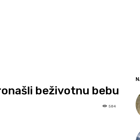
N
Pronašli beživotnu bebu
584