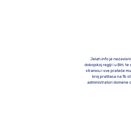
Jelah.info je nezavisni
dobojskoj regiji i u BiH, 
stranicu i sve prateće mu
broj pratilaca na fb st
administratori domene od