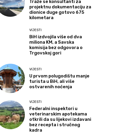
Traže se konsultanti za
projektnu dokumentaciju za
dionice duge gotovo 675
kilometara
VIJESTI
BiH izdvojila više od dva
miliona KM, a Savska
komisija bez odgovora o
Trgovskoj gori
VIJESTI
U prvom polugodištu manje
turista u BiH, ali više
ostvarenih noćenja
VIJESTI
Federalni inspektori u
veterinarskim apotekama
otkrili da su lijekovi izdavani
bez recepta i stručnog
kadra