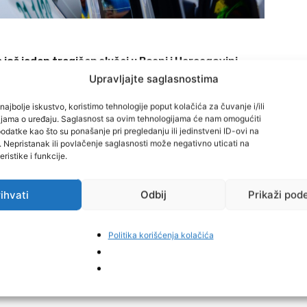
još jedan tragičan slučaj u Bosni i Hercegovini.
Upravljajte saglasnostima
om naselju Mihatovići pronađena je beba u beživotnom
najbolje iskustvo, koristimo tehnologije poput kolačića za čuvanje i/ili
cijama o uređaju. Saglasnost sa ovim tehnologijama će nam omogućiti
datke kao što su ponašanje pri pregledanju ili jedinstveni ID-ovi na
i. Nepristanak ili povlačenje saglasnosti može negativno uticati na
su na teren a o svemu je obaviješten i kantonalni tužilac.
ristike i funkcije.
a o spolu novorođenčeta.
ihvati
Odbij
Prikaži pod
ja uviđajnih radnji.
Politika korišćenja kolačića