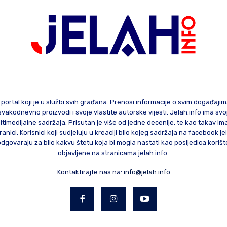
 portal koji je u službi svih građana. Prenosi informacije o svim događaji
te svakodnevno proizvodi i svoje vlastite autorske vijesti. Jelah.info ima sv
ltimedijalne sadržaja. Prisutan je više od jedne decenije, te kao takav im
ranici. Korisnici koji sudjeluju u kreaciji bilo kojeg sadržaja na facebook je
govaraju za bilo kakvu štetu koja bi mogla nastati kao posljedica korište
objavljene na stranicama jelah.info.
Kontaktirajte nas na:
info@jelah.info