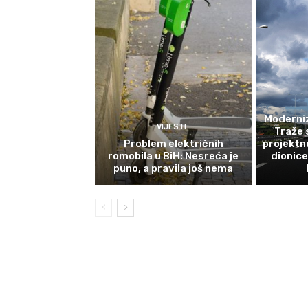
Moderniz
VIJESTI
Traže 
Problem električnih
projektn
romobila u BiH: Nesreća je
dionic
puno, a pravila još nema