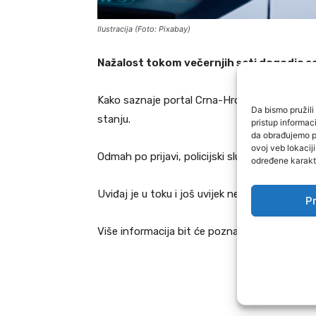
Ilustracija (Foto: Pixabay)
Nažalost tokom večernjih sati dogodio se 
Kako saznaje portal Crna-Hronika u tuzlansk
Da bismo pružili 
stanju.
pristup informa
da obrađujemo po
ovoj veb lokacij
Odmah po prijavi, policijski službenici izašli 
određene karakte
Uviđaj je u toku i još uvijek nema informacij
Pr
Više informacija bit će poznato nakon okončan