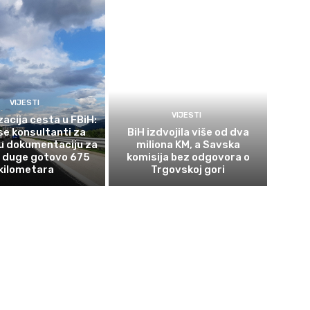
VIJESTI
VIJESTI
acija cesta u FBiH:
se konsultanti za
BiH izdvojila više od dva
u dokumentaciju za
miliona KM, a Savska
e duge gotovo 675
komisija bez odgovora o
kilometara
Trgovskoj gori