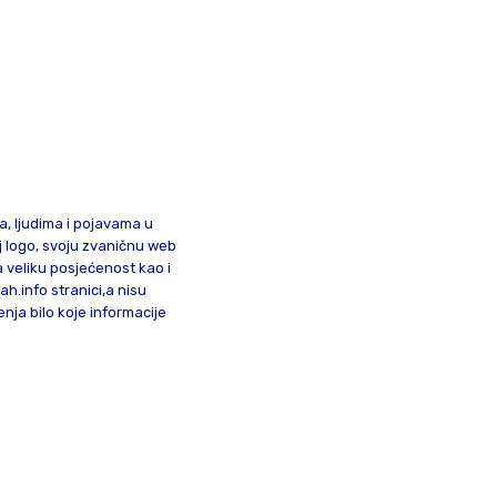
ma, ljudima i pojavama u
oj logo, svoju zvaničnu web
a veliku posjećenost kao i
lah.info stranici,a nisu
nja bilo koje informacije