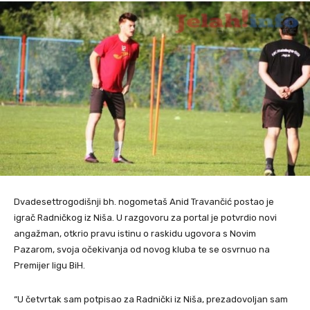
Dvadesettrogodišnji bh. nogometaš Anid Travančić postao je
igrač Radničkog iz Niša. U razgovoru za portal je potvrdio novi
angažman, otkrio pravu istinu o raskidu ugovora s Novim
Pazarom, svoja očekivanja od novog kluba te se osvrnuo na
Premijer ligu BiH.
“U četvrtak sam potpisao za Radnički iz Niša, prezadovoljan sam