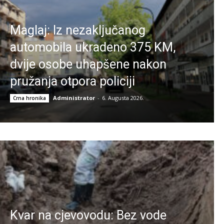
Maglaj: Iz nezaključanog
automobila ukradeno 375 KM,
dvije osobe uhapšene nakon
pružanja otpora policiji
Administrator
-
6. Augusta 2026.
Crna hronika
Kvar na cjevovodu: Bez vode