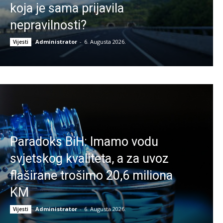
koja je sama prijavila
nepravilnosti?
Administrator
-
6. Augusta 2026.
Vijesti
Paradoks BiH: Imamo vodu
svjetskog kvaliteta, a za uvoz
flaširane trošimo 20,6 miliona
KM
Administrator
-
6. Augusta 2026.
Vijesti