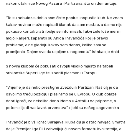
nakon utakmice Novog Pazara i Partizana, što on demantuje.
“To su nebuloze, dobio sam čiste papire i napustio klub. Ne znam
kakav novinar može napisati članak da sam nestao, a da me nije
pokušao kontaktirati i bolje se informisati. Takvi žele loše meni i
mojoj karijeri, zapamtili su Anida Travančića koji je pravio
probleme, a ne gledaju kakav sam danas, koliko sam se
promijenio. Dajem sve da uspijem u nogometu”, istakao je Anid.
S novim klubom će pokušati osvojiti visoko mjesto na tabeli
srbijanske Super Lige te izboriti plasman u Evropu.
“Vrijeme je da neko prestigne Zvezdu ili Partizan. Naš cilj je da
osvojimo treću poziciju i plasiramo se u Evropu. U klub dolaze
dobri igrači, za nekoliko dana idemo u Antaliju na pripreme, a
potom slijedi nastavak prvenstva”, riječi su našeg sagovornika.
Travančić je bivši igrač Sarajeva, kluba čiji je ostao navijač. Smatra
da je Premijer liga BiH zahvaljujući novom formatu kvalitetnija, a