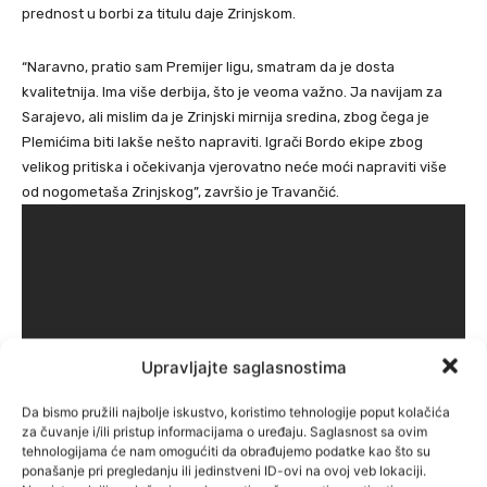
prednost u borbi za titulu daje Zrinjskom.
“Naravno, pratio sam Premijer ligu, smatram da je dosta
kvalitetnija. Ima više derbija, što je veoma važno. Ja navijam za
Sarajevo, ali mislim da je Zrinjski mirnija sredina, zbog čega je
Plemićima biti lakše nešto napraviti. Igrači Bordo ekipe zbog
velikog pritiska i očekivanja vjerovatno neće moći napraviti više
od nogometaša Zrinjskog”, završio je Travančić.
Upravljajte saglasnostima
Da bismo pružili najbolje iskustvo, koristimo tehnologije poput kolačića
za čuvanje i/ili pristup informacijama o uređaju. Saglasnost sa ovim
tehnologijama će nam omogućiti da obrađujemo podatke kao što su
ponašanje pri pregledanju ili jedinstveni ID-ovi na ovoj veb lokaciji.
Klix.ba