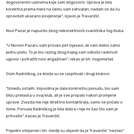
dogovorenim uslovima koje sam dogovorio. Uprava je bila
korektna prema meni na čemu sam zahvalan, nadam se da ću
opravdati ukazano povjerenje”, izjavio je Travančić.
Novi Pazar je napustio zbog nekorektnosti zvaničnika tog kluba.
“U Novom Pazaru sam proveo pet mjeseci, ali sam dobio samo
jednu platu. To je bio razlog zbog kojeg sam odlučio raskinuti
ugovor i potražiti novi angažman”, rekao je bh. nogometaš.
Osim Radničkog, za Anida su se raspitivali i drugi klubovi.
“Između ostalih, Vojvodina je dala konkretnu ponudu, bio sam
blizu prelaska u ovaj klub, ali je sve propalo nakon promjene
uprave. Zvezda me nije direktno kontaktirala, samo se pričalo o
tome. Ponuda Radničkog je bila dobra i nije mi žao što sam je
prihvatio”, kazao je Travančić.
Pojedini srbijanski i bh. mediji su objavili da je Travančić “nestao”