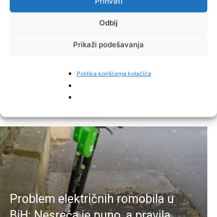
Prihvati
Odbij
Prikaži podešavanja
Facebook
Pinterest
Politika korišćenja kolačića
Najnovije vijesti
Problem električnih romobila u
BiH: Nesreća je puno, a pravila