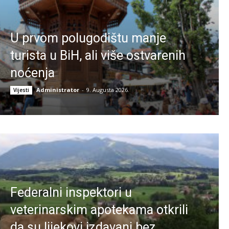
U prvom polugodištu manje
turista u BiH, ali više ostvarenih
noćenja
Administrator
-
9. Augusta 2026.
Vijesti
Federalni inspektori u
veterinarskim apotekama otkrili
da su lijekovi izdavani bez