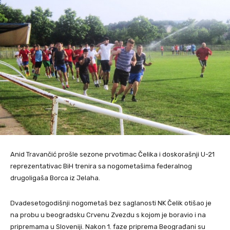
Anid Travančić prošle sezone prvotimac Čelika i doskorašnji U-21
reprezentativac BiH trenira sa nogometašima federalnog
drugoligaša Borca iz Jelaha.
Dvadesetogodišnji nogometaš bez saglanosti NK Čelik otišao je
na probu u beogradsku Crvenu Zvezdu s kojom je boravio i na
pripremama u Sloveniji. Nakon 1. faze priprema Beograđani su