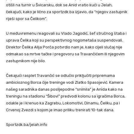
otišli na turnir u Švicarsku, dok se Anid vratio kući u Jelah,
čekajući, kako je lično za sportzdk.ba izjavio, da “njegov zastupnik
riješi spor sa Čelikom”.
U međuvremenu reagovali su Vlado Jagodić, šef stručnog štaba i
uprava Čelika koji su perspektivnog nogometaša suspendovali.
Direktor Čelika Alija Porča potvrdio nam je, kako cijeli slučaj nije
odmakao sa mrtve tačke i pregovoru sa Travančićem ili njegovim
zastupnikom nije bilo.
Čekajući rasplet Travančić se odlučio priključiti pripremama
ambicioznog Borca čije treninge vodi Zlatko Spasojević. Kamera
našeg saradnika danas poslijepodne “snimila” je Anida kako na
treningu na stadionu “Šibovi” predvodi kolonu sa igračima Borca,
odakle je i krenuo ka Zagrebu, Lokomotivi, Dinamu, Čeliku, pa i
Crvenoj Zvezdi s kojom je imao priliku trenirati 10-tak dana.
Sportzdk.ba/jelah.info