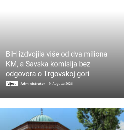
BiH izdvojila više od dva miliona
KM, a Savska komisija bez
odgovora o Trgovskoj gori
Administrator
-
9. Augusta 2026.
Vijesti