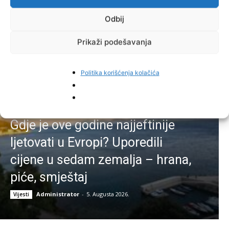
prodati
Odbij
Administrator
-
5. Augusta 2026.
Agrar
Prikaži podešavanja
Politika korišćenja kolačića
Gdje je ove godine najjeftinije
ljetovati u Evropi? Uporedili
cijene u sedam zemalja – hrana,
piće, smještaj
Administrator
-
5. Augusta 2026.
Vijesti