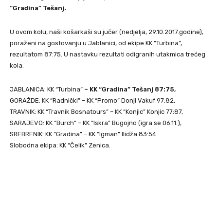
“Gradina” Tešanj.
U ovom kolu, naši košarkaši su jučer (nedjelja, 29.10.2017.godine),
poraženi na gostovanju u Jablanici, od ekipe KK “Turbina”,
rezultatom 87:75. U nastavku rezultati odigranih utakmica trećeg
kola:
JABLANICA: KK “Turbina”
– KK “Gradina” Tešanj 87:75,
GORAŽDE: KK “Radnički” – KK “Promo” Donji Vakuf 97:82,
TRAVNIK: KK “Travnik Bosnatours” – KK “Konjic” Konjic 77:87,
SARAJEVO: KK “Burch” – KK “Iskra” Bugojno (igra se 06.11.),
SREBRENIK: KK “Gradina” – KK “Igman” Ilidža 83:54.
Slobodna ekipa: KK “Čelik” Zenica.