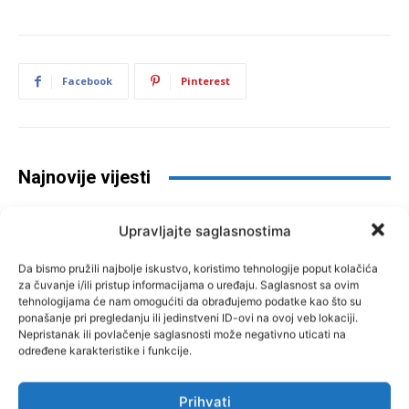
Facebook
Pinterest
Najnovije vijesti
Upravljajte saglasnostima
Da bismo pružili najbolje iskustvo, koristimo tehnologije poput kolačića
za čuvanje i/ili pristup informacijama o uređaju. Saglasnost sa ovim
tehnologijama će nam omogućiti da obrađujemo podatke kao što su
ponašanje pri pregledanju ili jedinstveni ID-ovi na ovoj veb lokaciji.
Nepristanak ili povlačenje saglasnosti može negativno uticati na
određene karakteristike i funkcije.
Kukuruz se suši prije berbe:
Ratari ne znaju hoće li imati šta
Prihvati