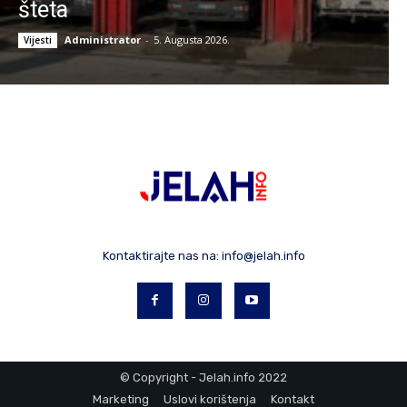
šteta
Administrator
-
5. Augusta 2026.
Vijesti
Kontaktirajte nas na:
info@jelah.info
© Copyright - Jelah.info 2022
Marketing
Uslovi korištenja
Kontakt