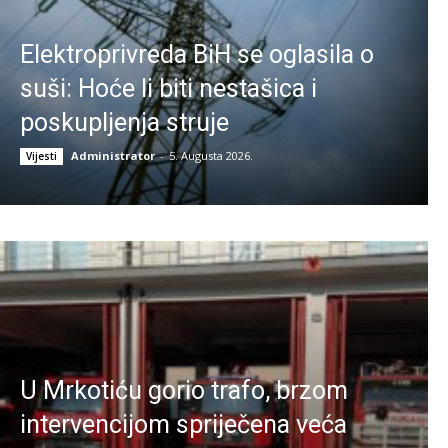
Elektroprivreda BiH se oglasila o
suši: Hoće li biti nestašica i
poskupljenja struje
Administrator
-
5. Augusta 2026.
Vijesti
U Mrkotiću gorio trafo, brzom
intervencijom spriječena veća