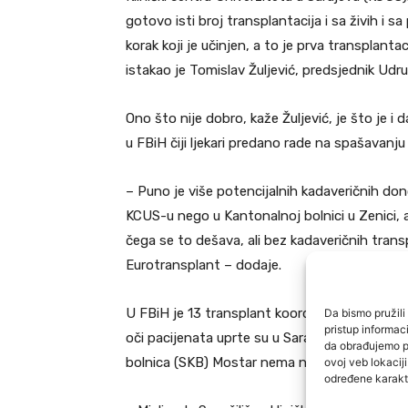
gotovo isti broj transplantacija i sa živih i 
korak koji je učinjen, a to je prva transplanta
istakao je Tomislav Žuljević, predsjednik Udru
Ono što nije dobro, kaže Žuljević, je što je i
u FBiH čiji ljekari predano rade na spašavanju 
– Puno je više potencijalnih kadaveričnih do
KCUS-u nego u Kantonalnoj bolnici u Zenici, 
čega se to dešava, ali bez kadaveričnih trans
Eurotransplant – dodaje.
U FBiH je 13 transplant koordinatora. Skoro sv
Da bismo pružili 
pristup informa
oči pacijenata uprte su u Sarajevo, Tuzlu i Zen
da obrađujemo po
bolnica (SKB) Mostar nema nikakvog uspjeha k
ovoj veb lokacij
određene karakte