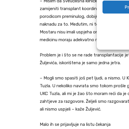
– Mislim da Sveučilišna klinička bolnica Most
Pr
zamijeniti transplant koordinatore. Udruženje
porodicom preminulog, dobiju pozitivan ishod
naknadu za to. Međutim, ni to nije pomoglo. Da
Mostaru nisu imali uspjeha onda Federalno mi
medicinu moraju adekvatno reagirati – navodi 
Problem je i što se ne rade transplantacije j
Žuljevića, iskorištena je samo jedna jetra.
– Mogli smo spasiti još pet ljudi, a nismo. U 
Tuzla. U nekoliko navrata smo tokom prošle
UKC Tuzla, ali mi je žao što moram reći da je
zahtjeve za razgovore. Željeli smo razgovarati i
ali nismo uspjeli – kaže Žuljević.
Malo ih se prijavljuje na listu čekanja