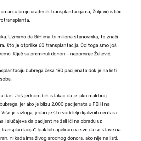
pomaci u broju urađenih transplantacijama, Žuljević ističe
urotransplanta.
ka. Uzmimo da BiH ima tri miliona stanovnika, to znači
, što je otprilike 60 transplantacija. Od toga smo još
emo. Ključ su preminuli donori – napominje Žuljević.
lantaciju bubrega čeka 180 pacijenata dok je na listi
osoba.
a u dan. Još jednom bih istakao da je jako mali broj
 bubrega, jer ako je blizu 2.000 pacijenata u FBiH na
ti. Više je razloga, jedan je što voditelji dijaliznih centara
 i slučajeva da pacijent ne želi ići na obradu uz
 transplantacija”. Ipak bih apelirao na sve da se stave na
iran, ni kada ima živog srodnog donora, ako nije na listi,