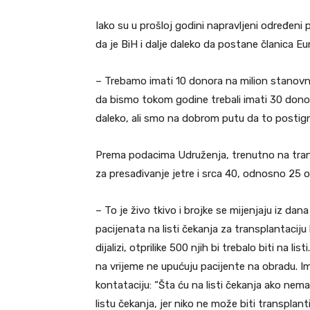
Iako su u prošloj godini napravljeni određeni 
da je BiH i dalje daleko da postane članica E
– Trebamo imati 10 donora na milion stanovni
da bismo tokom godine trebali imati 30 donora
daleko, ali smo na dobrom putu da to postign
Prema podacima Udruženja, trenutno na transp
za presađivanje jetre i srca 40, odnosno 25 
– To je živo tkivo i brojke se mijenjaju iz dan
pacijenata na listi čekanja za transplantaciju
dijalizi, otprilike 500 njih bi trebalo biti na lis
na vrijeme ne upućuju pacijente na obradu. Ima
kontataciju: “Šta ću na listi čekanja ako nema
listu čekanja, jer niko ne može biti transplant