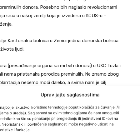
sa preminulih donora. Posebno bih naglasio revolucionarni
cija srca u našoj zemlji koja je izvedena u KCUS-u –
ženja.
 dalje Kantonalna bolnica u Zenici jedina donorska bolnica
života ljudi.
nora (presađivanje organa sa mrtvih donora) u UKC Tuzla i
ali nema pristanaka porodica preminulih. Ne znamo zbog
plantacija nećemo moći daleko, a svima nam je cilj
Upravljajte saglasnostima
aka bolnica u Federaciji ima transplant koordinatora, ali
najbolje iskustvo, koristimo tehnologije poput kolačića za čuvanje i/ili
cijama o uređaju. Saglasnost sa ovim tehnologijama će nam omogućiti
icu. No čudno je, kaže Žuljević, da Sveučilišna klinička
datke kao što su ponašanje pri pregledanju ili jedinstveni ID-ovi na
ada je riječ o transplantacijama.
i. Nepristanak ili povlačenje saglasnosti može negativno uticati na
ristike i funkcije.