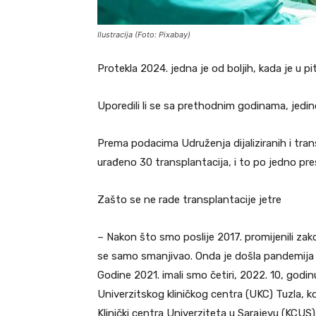
Ilustracija (Foto: Pixabay)
Protekla 2024. jedna je od boljih, kada je u pi
Uporedili li se sa prethodnim godinama, jedin
Prema podacima Udruženja dijaliziranih i tran
urađeno 30 transplantacija, i to po jedno pre
Zašto se ne rade transplantacije jetre
– Nakon što smo poslije 2017. promijenili zako
se samo smanjivao. Onda je došla pandemija k
Godine 2021. imali smo četiri, 2022. 10, godin
Univerzitskog kliničkog centra (UKC) Tuzla, ko
Klinički centra Univerziteta u Sarajevu (KCUS