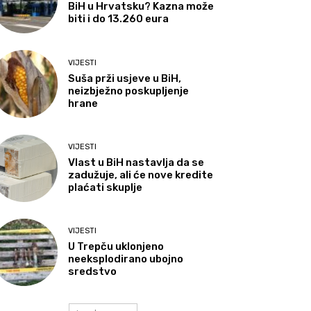
BiH u Hrvatsku? Kazna može
biti i do 13.260 eura
VIJESTI
Suša prži usjeve u BiH,
neizbježno poskupljenje
hrane
VIJESTI
Vlast u BiH nastavlja da se
zadužuje, ali će nove kredite
plaćati skuplje
VIJESTI
U Trepču uklonjeno
neeksplodirano ubojno
sredstvo