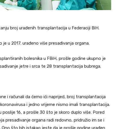
tanju broj urađenih transplantacija u Federaciji BiH.
o je u 2017. urađeno više presađivanja organa.
splantiranih bolesnika u FBiH, prošle godine ukupno je
sađivanje jetre i srca te 28 transplantacija bubrega.
ne i računali da ćemo ići naprijed, broj transplantacija
oronavirusa i jedno vrijeme nismo imali transplantacija.
u poslije 16, a prošle 30 što je skoro duplo više. Pored
ja presađivanje organa radi redovno, pridružio im se i
). Ono što bih istakao jeste da je prošle godine urađen