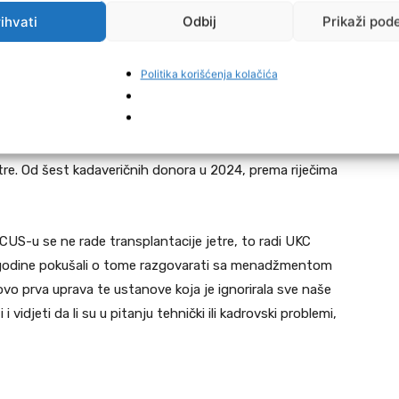
ar tokom 2025. treba poraditi na tome, ako ništa drugo
ihvati
Odbij
Prikaži pod
 se čak izborilo da oni koji, nakon razgovora sa
 i ako dođe do transplantacije, dobiju i određenu
kle, ako transplant koordinatori u Sarajevu, Tuzli i
Politika korišćenja kolačića
nistarstvo zdravstva i Centar za transplantacijsku
Žuljević.
etre. Od šest kadaveričnih donora u 2024, prema riječima
KCUS-u se ne rade transplantacije jetre, to radi UKC
 godine pokušali o tome razgovarati sa menadžmentom
 ovo prva uprava te ustanove koja je ignorirala sve naše
 vidjeti da li su u pitanju tehnički ili kadrovski problemi,