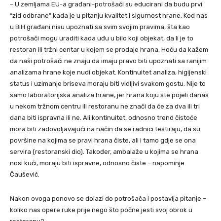
– U zemljama EU-a građani-potrošači su educirani da budu prvi
“zid odbrane” kada je u pitanju kvalitet i sigurnost hrane. Kod nas
u BiH građani nisu upoznati sa svim svojim pravima, šta kao
potrošači mogu uraditi kada uđu u bilo koji objekat, da li je to
restoran ili tržni centar u kojem se prodaje hrana. Hoću da kažem
da naši potrošači ne znaju da imaju pravo biti upoznati sa ranijim
analizama hrane koje nudi objekat. Kontinuitet analiza, higijenski
status i uzimanje briseva moraju biti vidljivi svakom gostu. Nije to
samo laboratorijska analiza hrane, jer hrana koju ste pojeli danas
u nekom tržnom centru ili restoranu ne znači da će za dva ili tri
dana biti ispravna ili ne. Ali kontinuitet, odnosno trend čistoće
mora biti zadovoljavajući na način da se radnici testiraju, da su
površine na kojima se pravi hrana čiste, ali i tamo gdje se ona
servira (restoranski dio). Također, ambalaže u kojima se hrana
nosi kući, moraju biti ispravne, odnosno čiste – napominje
Čaušević.
Nakon ovoga ponovo se dolazi do potrošača i postavlja pitanje –
koliko nas opere ruke prije nego što počne jesti svoj obrok u