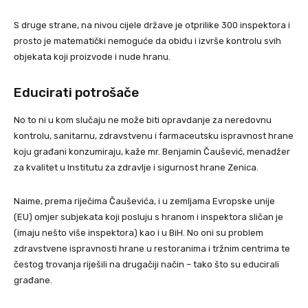
S druge strane, na nivou cijele države je otprilike 300 inspektora i
prosto je matematički nemoguće da obiđu i izvrše kontrolu svih
objekata koji proizvode i nude hranu.
Educirati potrošače
No to ni u kom slučaju ne može biti opravdanje za neredovnu
kontrolu, sanitarnu, zdravstvenu i farmaceutsku ispravnost hrane
koju građani konzumiraju, kaže mr. Benjamin Čaušević, menadžer
za kvalitet u Institutu za zdravlje i sigurnost hrane Zenica.
Naime, prema riječima Čauševića, i u zemljama Evropske unije
(EU) omjer subjekata koji posluju s hranom i inspektora sličan je
(imaju nešto više inspektora) kao i u BiH. No oni su problem
zdravstvene ispravnosti hrane u restoranima i tržnim centrima te
čestog trovanja riješili na drugačiji način – tako što su educirali
građane.