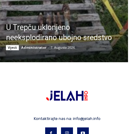
U Trepču uklonjeno
neeksplodirano ubojno sredstvo
Administrator
-
7. Augusta 2026.
Vijesti
Kontaktirajte nas na:
info@jelah.info