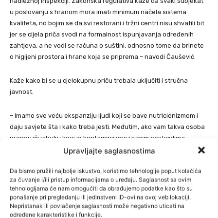
nadležnoj inspekciji. Zakonska regulativa kaže da svaki subjekat
u poslovanju s hranom mora imati minimum načela sistema
kvaliteta, no bojim se da svi restorani i tržni centri nisu shvatili bit
jer se cijela priča svodi na formalnost ispunjavanja određenih
zahtjeva, a ne vodi se računa o suštini, odnosno tome da brinete
o higijeni prostora i hrane koja se priprema – navodi Čaušević.
Kaže kako bi se u cjelokupnu priču trebala uključiti i stručna
javnost.
– Imamo sve veću ekspanziju ljudi koji se bave nutricionizmom i
daju savjete šta i kako treba jesti. Međutim, ako vam takva osoba
preporuči jabuku koja je kontaminirana raznim pesticidima,
pitanje je da li vam je dala dobar savjet. Hoću da kažem da se i mi
Upravljajte saglasnostima
moramo početi baviti svojim zdravljem onako kako to rade
Da bismo pružili najbolje iskustvo, koristimo tehnologije poput kolačića
stanovnici EU-a – ističe Čaušević.
za čuvanje i/ili pristup informacijama o uređaju. Saglasnost sa ovim
tehnologijama će nam omogućiti da obrađujemo podatke kao što su
Ugostitelji štede
ponašanje pri pregledanju ili jedinstveni ID-ovi na ovoj veb lokaciji.
Nepristanak ili povlačenje saglasnosti može negativno uticati na
određene karakteristike i funkcije.
Nedavno su analize toplih obroka, koji se prodaju u tržnim