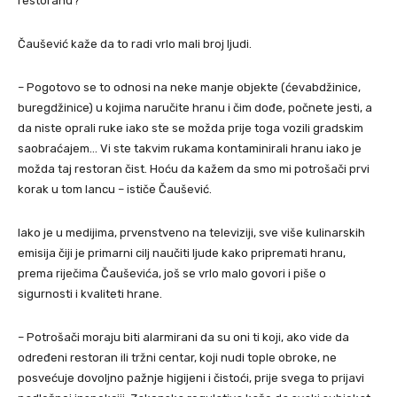
restoranu?
Čaušević kaže da to radi vrlo mali broj ljudi.
– Pogotovo se to odnosi na neke manje objekte (ćevabdžinice,
buregdžinice) u kojima naručite hranu i čim dođe, počnete jesti, a
da niste oprali ruke iako ste se možda prije toga vozili gradskim
saobraćajem… Vi ste takvim rukama kontaminirali hranu iako je
možda taj restoran čist. Hoću da kažem da smo mi potrošači prvi
korak u tom lancu – ističe Čaušević.
Iako je u medijima, prvenstveno na televiziji, sve više kulinarskih
emisija čiji je primarni cilj naučiti ljude kako pripremati hranu,
prema riječima Čauševića, još se vrlo malo govori i piše o
sigurnosti i kvaliteti hrane.
– Potrošači moraju biti alarmirani da su oni ti koji, ako vide da
određeni restoran ili tržni centar, koji nudi tople obroke, ne
posvećuje dovoljno pažnje higijeni i čistoći, prije svega to prijavi