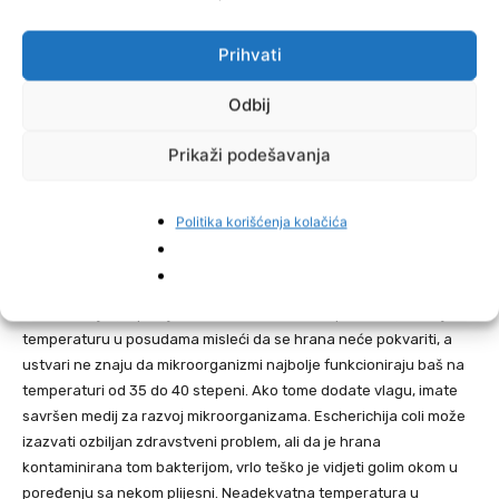
centrima u Hrvatskoj pokazale poprilično zabrinjavajuće rezultate
jer su u hrani nađeni Escherichije coli, plijesni, stafilokok.
Prihvati
Rezultati sugeriraju kako u sistemu toploteka u najmanju ruku
Odbij
postoji prilično ozbiljan higijenski problem, piše
Faktor.
Prikaži podešavanja
Čaušević kaže kako je promjenjiva temperatura u toplotekama
razlog što nalazi hrane nisu ispravni.
Politika korišćenja kolačića
– Minimalna temperatura u toplotekama mora biti otprilike 60
stepeni Celzijusa. Međutim, mnogi ugostitelji, zbog ušteda,
nekalibracije (neprovjere svih tih sistema temperature) smanje
temperaturu u posudama misleći da se hrana neće pokvariti, a
ustvari ne znaju da mikroorganizmi najbolje funkcioniraju baš na
temperaturi od 35 do 40 stepeni. Ako tome dodate vlagu, imate
savršen medij za razvoj mikroorganizama. Escherichija coli može
izazvati ozbiljan zdravstveni problem, ali da je hrana
kontaminirana tom bakterijom, vrlo teško je vidjeti golim okom u
poređenju sa nekom plijesni. Neadekvatna temperatura u