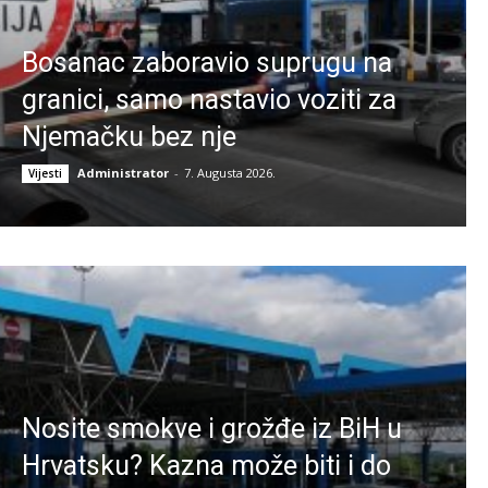
Bosanac zaboravio suprugu na
granici, samo nastavio voziti za
Njemačku bez nje
Administrator
-
7. Augusta 2026.
Vijesti
Nosite smokve i grožđe iz BiH u
Hrvatsku? Kazna može biti i do