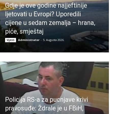
Gdje je ove godine najjeftinije
ljetovati u Evropi? Uporedili
cijene u sedam zemalja – hrana,
piće, smještaj
Administrator
-
5. Augusta 2026.
Vijesti
Policija RS-a za pucnjave krivi
pravosuđe: Ždrale je u FBiH,