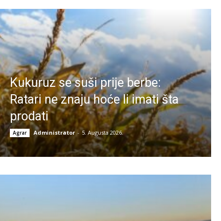
Kukuruz se suši prije berbe:
Ratari ne znaju hoće li imati šta
prodati
Administrator
-
5. Augusta 2026.
Agrar