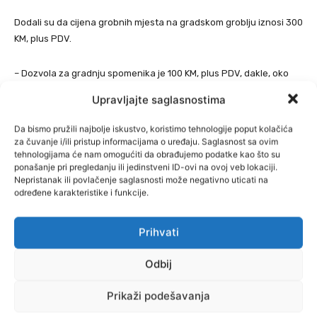
Dodali su da cijena grobnih mjesta na gradskom groblju iznosi 300
KM, plus PDV.
– Dozvola za gradnju spomenika je 100 KM, plus PDV, dakle, oko
470 KM. Što se tiče okolnih mezarja, tu grobna mjesta koštaju i po
Upravljajte saglasnostima
nekoliko hiljada maraka. Kao grad smo deficitarni s grobnim
mjestima, uglavnom su po brdima, ali se radi na izgradnji gradskog
Da bismo pružili najbolje iskustvo, koristimo tehnologije poput kolačića
groblja na ravnoj površini – rekli su nam.
za čuvanje i/ili pristup informacijama o uređaju. Saglasnost sa ovim
tehnologijama će nam omogućiti da obrađujemo podatke kao što su
Kovčeg do 1.000 KM
ponašanje pri pregledanju ili jedinstveni ID-ovi na ovoj veb lokaciji.
Nepristanak ili povlačenje saglasnosti može negativno uticati na
Iz Gradskog groblja Mostar pojasnili su nam da se cijena sahrane
određene karakteristike i funkcije.
kreće oko 1.000 KM, a na nju utječe izbor sanduka kod
pravoslavaca i katolika, odnosno tabuta kod muslimana.
Prihvati
– Ukop košta 500, a iskop 150 KM. Kovčezi od 310 do 1.000 KM, a
Odbij
tabuti su 150 KM. Kada su u pitanju grobnice, za jednu osobu košta
1.500 KM, a dvostruka 3.000 KM, dok grobnica na sprat za dvoje
Prikaži podešavanja
iznosi 2.800 KM. Prodajemo opremu za vjerski ukop za sve