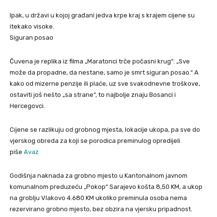
Ipak, u državi u kojoj građani jedva krpe kraj s krajem cijene su
itekako visoke.
Siguran posao
Čuvena je replika iz filma „Maratonci trče počasni krug“: „Sve
može da propadne, da nestane, samo je smrt siguran posao.“ A
kako od mizerne penzije ili plaće, uz sve svakodnevne troškove,
ostaviti još nešto „sa strane“, to najbolje znaju Bosanci i
Hercegovci.
Cijene se razlikuju od grobnog mjesta, lokacije ukopa, pa sve do
vjerskog obreda za koji se porodica preminulog opredijeli
piše
Avaz
Godišnja naknada za grobno mjesto u Kantonalnom javnom
komunalnom preduzeću „Pokop“ Sarajevo košta 8,50 KM, a ukop
na groblju Vlakovo 4.680 KM ukoliko preminula osoba nema
rezervirano grobno mjesto, bez obzira na vjersku pripadnost.