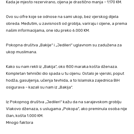
Kada je mjesto rezervirano, cijena je drastično manja – 1.170 KM.
Ovo su cifre koje se odnose na sami ukop, bez vjerskog dijela
obreda. Međutim, u zavisnosti od groblja, variraju i cijene, a prema
našim informacijama, one idu preko 6.000 KM.
Pokopna društva „Bakije“ i „Jedileri“ uglavnom su zadužena za
ukop muslimana.
Kako su nam rekli iz „Bakija“, oko 800 maraka košta dženaza.
Kompletan tehnički dio spada u tu cijenu. Ostalo je vjerski, poput
hodža, gasuljenja, učenja tevhida, a to Islamska zajednica BiH
osigurava – kazali su nam iz „Bakija“.
Iz Pokopnog društva „Jedileri“ kažu da na sarajevskom groblju
Vlakovo dženaza, s uslugama „Pokopa“, ako preminula osoba nije
član, košta 1.000 KM.
Mnogo faktora