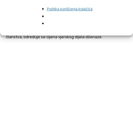
konfesije, a IZ organizira obredno kupanje i obred klanjanja
dženaze – kazali su nam iz Gradskog groblja Mostar.
Politika korišćenja kolačića
Visina članarine u IZ iznosi 60 KM na godišnjem nivou i važi za
bračne drugove i djecu do punoljetstva, a u zavisnosti od godina
članstva, određuje se cijena vjerskog dijela dženaze.