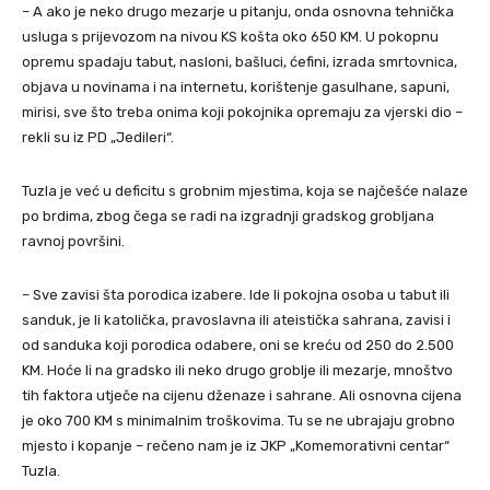
– A ako je neko drugo mezarje u pitanju, onda osnovna tehnička
usluga s prijevozom na nivou KS košta oko 650 KM. U pokopnu
opremu spadaju tabut, nasloni, bašluci, ćefini, izrada smrtovnica,
objava u novinama i na internetu, korištenje gasulhane, sapuni,
mirisi, sve što treba onima koji pokojnika opremaju za vjerski dio –
rekli su iz PD „Jedileri“.
Tuzla je već u deficitu s grobnim mjestima, koja se najčešće nalaze
po brdima, zbog čega se radi na izgradnji gradskog grobljana
ravnoj površini.
– Sve zavisi šta porodica izabere. Ide li pokojna osoba u tabut ili
sanduk, je li katolička, pravoslavna ili ateistička sahrana, zavisi i
od sanduka koji porodica odabere, oni se kreću od 250 do 2.500
KM. Hoće li na gradsko ili neko drugo groblje ili mezarje, mnoštvo
tih faktora utječe na cijenu dženaze i sahrane. Ali osnovna cijena
je oko 700 KM s minimalnim troškovima. Tu se ne ubrajaju grobno
mjesto i kopanje – rečeno nam je iz JKP „Komemorativni centar“
Tuzla.