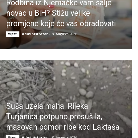
Rodbina iz Njemačke vam šalje
novac u BiH? Stižu velike
promjene koje će vas obradovati
Administrator
-
8. Augusta 2026.
Vijesti
Suša uzela maha: Rijeka
Turjanica potpuno presušila,
masovan pomor ribe kod Laktaša
Administrator
-
8. Augusta 2026.
Vijesti