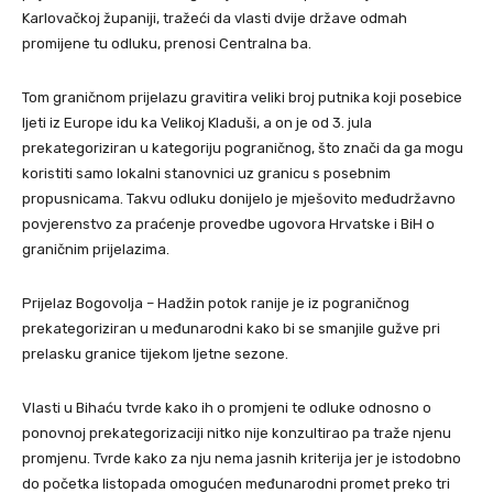
Karlovačkoj županiji, tražeći da vlasti dvije države odmah
promijene tu odluku, prenosi Centralna ba.
Tom graničnom prijelazu gravitira veliki broj putnika koji posebice
ljeti iz Europe idu ka Velikoj Kladuši, a on je od 3. jula
prekategoriziran u kategoriju pograničnog, što znači da ga mogu
koristiti samo lokalni stanovnici uz granicu s posebnim
propusnicama. Takvu odluku donijelo je mješovito međudržavno
povjerenstvo za praćenje provedbe ugovora Hrvatske i BiH o
graničnim prijelazima.
Prijelaz Bogovolja – Hadžin potok ranije je iz pograničnog
prekategoriziran u međunarodni kako bi se smanjile gužve pri
prelasku granice tijekom ljetne sezone.
Vlasti u Bihaću tvrde kako ih o promjeni te odluke odnosno o
ponovnoj prekategorizaciji nitko nije konzultirao pa traže njenu
promjenu. Tvrde kako za nju nema jasnih kriterija jer je istodobno
do početka listopada omogućen međunarodni promet preko tri