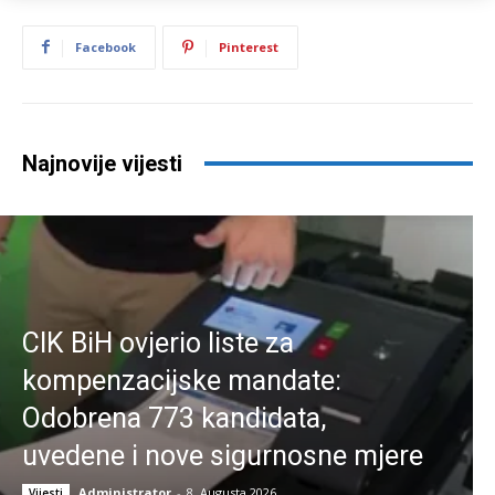
Facebook
Pinterest
Najnovije vijesti
CIK BiH ovjerio liste za
kompenzacijske mandate:
Odobrena 773 kandidata,
uvedene i nove sigurnosne mjere
Administrator
-
8. Augusta 2026.
Vijesti