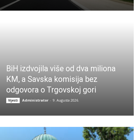
BiH izdvojila više od dva miliona
KM, a Savska komisija bez
odgovora o Trgovskoj gori
Administrator
-
9. Augusta 2026.
Vijesti