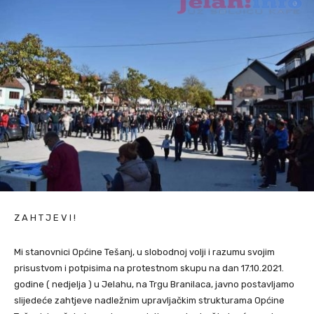
Z A H T J E V I !
Mi stanovnici Općine Tešanj, u slobodnoj volji i razumu svojim
prisustvom i potpisima na protestnom skupu na dan 17.10.2021.
godine ( nedjelja ) u Jelahu, na Trgu Branilaca, javno postavljamo
slijedeće zahtjeve nadležnim upravljačkim strukturama Općine