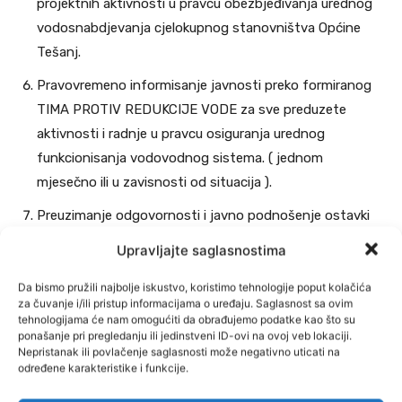
projektnih aktivnosti u pravcu obezbjeđivanja urednog
vodosnabdjevanja cjelokupnog stanovništva Općine
Tešanj.
Pravovremeno informisanje javnosti preko formiranog
TIMA PROTIV REDUKCIJE VODE za sve preduzete
aktivnosti i radnje u pravcu osiguranja urednog
funkcionisanja vodovodnog sistema. ( jednom
mjesečno ili u zavisnosti od situacija ).
Preuzimanje odgovornosti i javno podnošenje ostavki
sa javnih funkcija odgovornih lica u gore navedenim
Upravljajte saglasnostima
strukturama u slučaju da se nastavi sa redukcijom vode
stanovnicima Općine Tešanj ili ne obezbijedi uredno i
Da bismo pružili najbolje iskustvo, koristimo tehnologije poput kolačića
za čuvanje i/ili pristup informacijama o uređaju. Saglasnost sa ovim
kvalitetno funkcionisanje cjelokupnog vodovodnog
tehnologijama će nam omogućiti da obrađujemo podatke kao što su
sistema ( rok do 6 mjeseci ).
ponašanje pri pregledanju ili jedinstveni ID-ovi na ovoj veb lokaciji.
Nepristanak ili povlačenje saglasnosti može negativno uticati na
određene karakteristike i funkcije.
Neformalni građanski pokret VALTER