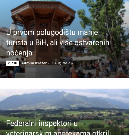
U prvom polugodištu manje
turista u BiH, ali više ostvarenih
noćenja
Administrator
-
9. Augusta 2026.
Vijesti
Federalni inspektori u
veterinarskim apotekama otkrili