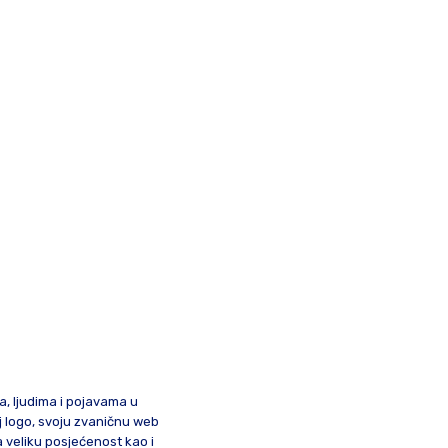
ma, ljudima i pojavama u
oj logo, svoju zvaničnu web
a veliku posjećenost kao i