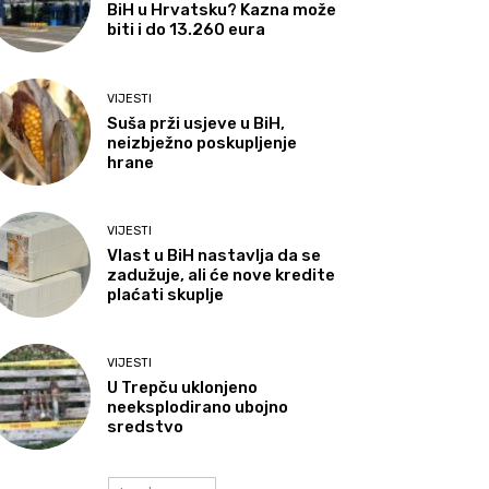
BiH u Hrvatsku? Kazna može
biti i do 13.260 eura
VIJESTI
Suša prži usjeve u BiH,
neizbježno poskupljenje
hrane
VIJESTI
Vlast u BiH nastavlja da se
zadužuje, ali će nove kredite
plaćati skuplje
VIJESTI
U Trepču uklonjeno
neeksplodirano ubojno
sredstvo