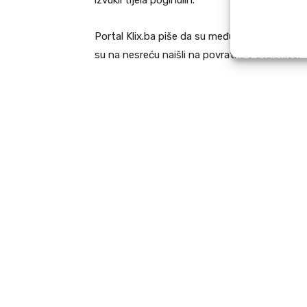
izvukli tijela poginulih.
Portal Klix.ba piše da su među prvima pomoć u
su na nesreću naišli na povratku s utakmice.