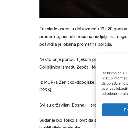
Tri mlade osobe u dobi između 19 i 20 godina 
prometnoj nesreći noću na nedjelju na magis
potvrdila je lokalna prometna policija.
Nešto prije ponoći tijekom pretjecanja došlo
Goliješnica između Žepča i Maglaja. Na mjestu 
Da bismo pružili 
pristup informa
Iz MUP-a Zeničko-dobojske županije potvrđeno 
da obrađujemo po
ovoj veb lokacij
(1996).
određene karakte
Svi su državljani Bosne i Hercegovine.
Pr
Sudar je bio toliko silovit da su morali interv