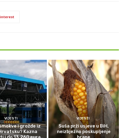
interest
VIJESTI
VIJESTI
smokve i grožđe iz
Suša prži usjeve u BiH,
 Hrvatsku? Kazna
neizbježno poskupljenje
ti i do 13.260 eura
hrane