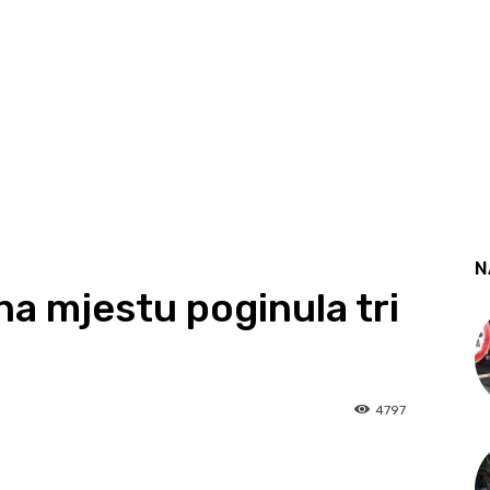
N
na mjestu poginula tri
4797