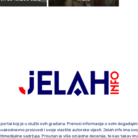
 portal koji je u službi svih građana. Prenosi informacije o svim događaji
te svakodnevno proizvodi i svoje vlastite autorske vijesti. Jelah.info ima sv
ltimedijalne sadržaja. Prisutan je više od jedne decenije, te kao takav im