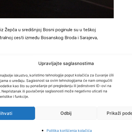
iz Žepča u središnjoj Bosni poginule su u teškoj
tralnoj cesti između Bosanskog Broda i Sarajeva,
 je do izravnog sudara dva automobila kod mjesta
Upravljajte saglasnostima
su poginule tri osobe, a još tri su ozlijeđene.
najbolje iskustvo, koristimo tehnologije poput kolačića za čuvanje i/ili
cijama o uređaju. Saglasnost sa ovim tehnologijama će nam omogućiti
je kako su poginuli H.O. (1997) A.M. (1997) i M.N.
datke kao što su ponašanje pri pregledanju ili jedinstveni ID-ovi na
i. Nepristanak ili povlačenje saglasnosti može negativno uticati na
ristike i funkcije.
ihvati
Odbij
Prikaži pod
enirati vatrogasci kako bi iz potpuno smrskanih vozila
Politika korišćenja kolačića