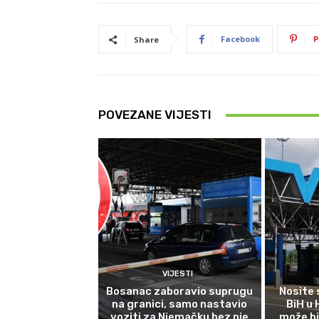
Facebook
P
Share
POVEZANE VIJESTI
VIJESTI
Bosanac zaboravio suprugu
Nosite 
na granici, samo nastavio
BiH u
voziti za Njemačku bez nje
može bi