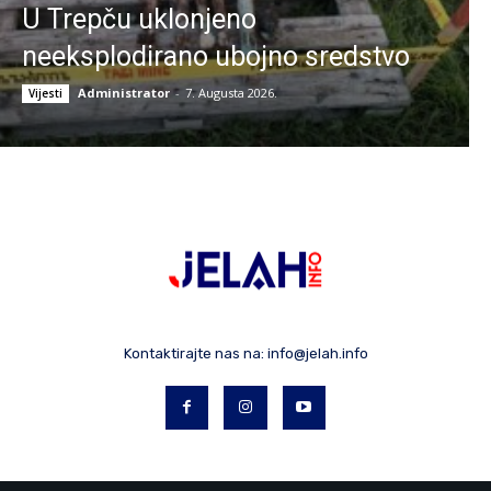
U Trepču uklonjeno
neeksplodirano ubojno sredstvo
Administrator
-
7. Augusta 2026.
Vijesti
Kontaktirajte nas na:
info@jelah.info