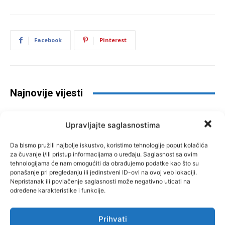
Facebook
Pinterest
Najnovije vijesti
Upravljajte saglasnostima
Da bismo pružili najbolje iskustvo, koristimo tehnologije poput kolačića
za čuvanje i/ili pristup informacijama o uređaju. Saglasnost sa ovim
tehnologijama će nam omogućiti da obrađujemo podatke kao što su
CIK BiH ovjerio liste za
ponašanje pri pregledanju ili jedinstveni ID-ovi na ovoj veb lokaciji.
Nepristanak ili povlačenje saglasnosti može negativno uticati na
kompenzacijske mandate:
određene karakteristike i funkcije.
Odobrena 773 kandidata,
Prihvati