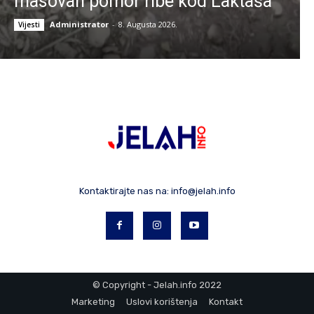
masovan pomor ribe kod Laktaša
Administrator
-
8. Augusta 2026.
Vijesti
Kontaktirajte nas na:
info@jelah.info
© Copyright - Jelah.info 2022
Marketing
Uslovi korištenja
Kontakt