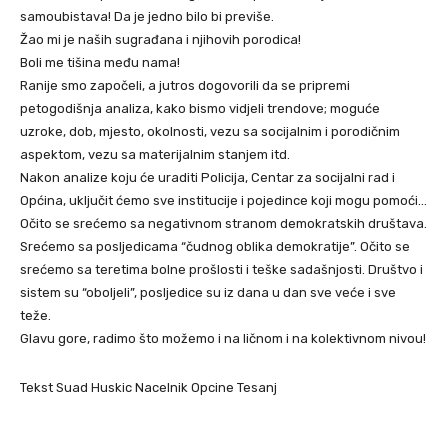
samoubistava! Da je jedno bilo bi previše.
Žao mi je naših sugrađana i njihovih porodica!
Boli me tišina među nama!
Ranije smo započeli, a jutros dogovorili da se pripremi
petogodišnja analiza, kako bismo vidjeli trendove; moguće
uzroke, dob, mjesto, okolnosti, vezu sa socijalnim i porodičnim
aspektom, vezu sa materijalnim stanjem itd.
Nakon analize koju će uraditi Policija, Centar za socijalni rad i
Općina, uključit ćemo sve institucije i pojedince koji mogu pomoći…
Očito se srećemo sa negativnom stranom demokratskih društava.
Srećemo sa posljedicama “čudnog oblika demokratije”. Očito se
srećemo sa teretima bolne prošlosti i teške sadašnjosti. Društvo i
sistem su “oboljeli”, posljedice su iz dana u dan sve veće i sve
teže.
Glavu gore, radimo što možemo i na ličnom i na kolektivnom nivou!
Tekst Suad Huskic Nacelnik Opcine Tesanj