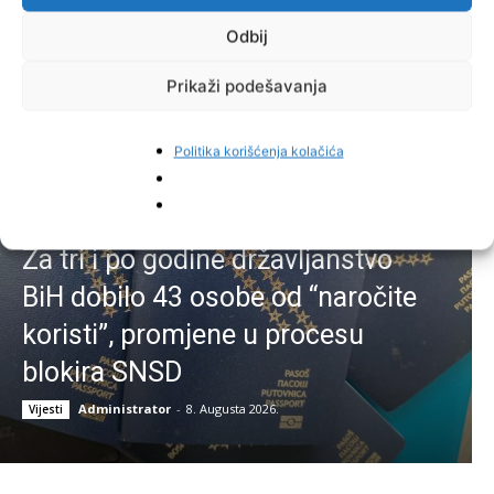
uvedene i nove sigurnosne mjere
Odbij
Administrator
-
8. Augusta 2026.
Vijesti
Prikaži podešavanja
Politika korišćenja kolačića
Za tri i po godine državljanstvo
BiH dobilo 43 osobe od “naročite
koristi”, promjene u procesu
blokira SNSD
Administrator
-
8. Augusta 2026.
Vijesti