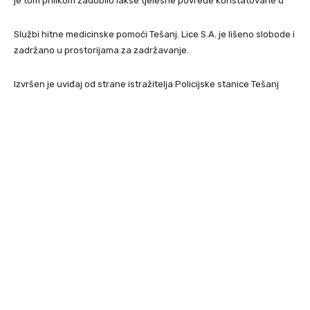
je tom prilikom zadobilo lakše tjelesne povrede konstatovane u
Službi hitne medicinske pomoći Tešanj. Lice S.A. je lišeno slobode i
zadržano u prostorijama za zadržavanje.
Izvršen je uviđaj od strane istražitelja Policijske stanice Tešanj