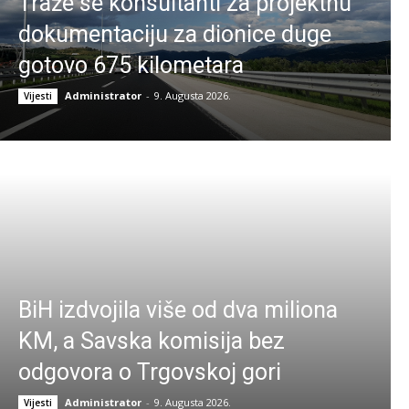
Traže se konsultanti za projektnu
dokumentaciju za dionice duge
gotovo 675 kilometara
Administrator
-
9. Augusta 2026.
Vijesti
BiH izdvojila više od dva miliona
KM, a Savska komisija bez
odgovora o Trgovskoj gori
Administrator
-
9. Augusta 2026.
Vijesti