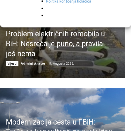
Politika korišćenja kolačića
Problem električnih romobila u
BiH: Nesreća je puno, a pravila
još nema
Administrator
-
9. Augusta 2026.
Vijesti
Modernizacija cesta u FBiH: