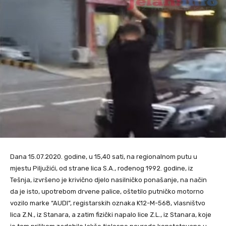
Dana 15.07.2020. godine, u 15,40 sati, na regionalnom putu u
mjestu Piljužići, od strane lica S.A., rođenog 1992. godine, iz
Tešnja, izvršeno je krivično djelo nasilničko ponašanje, na način
da je isto, upotrebom drvene palice, oštetilo putničko motorno
vozilo marke “AUDI”, registarskih oznaka K12-M-568, vlasništvo
lica Z.N., iz Stanara, a zatim fizički napalo lice Z.L., iz Stanara, koje