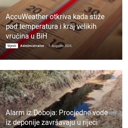
AccuWeather otkriva kada stiže
pad temperatura i kraj velikih
vrućina u BiH
Administrator
-
7. Augusta 2026.
Vijesti
Alarm iz Doboja: Procjedne vode
iz deponije završavaju u rijeci