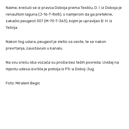
Naime, krećući se iz pravca Doboja prema Tesliću, D. I. iz Doboja je
renaultom laguna (J-16-T-868), s namjerom da ga pretekne,
zakačio peugeot 307 (M-70-T-363), kojim je upravljao Đ. H. iz
Tešnja.
Nakon tog udara, peugeot je sletio sa ceste, te se nakon
prevrtanja, zaustavuio u kanalu.
Na svu sreću oba vozača su prošla bez težih povreda. Uviđaj na
mjestu udesa izvršila je policija iz PS-a Doboj-Jug.
Foto: Miralem Begic