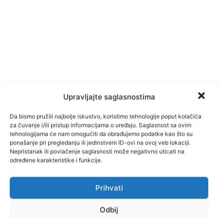
Upravljajte saglasnostima
Da bismo pružili najbolje iskustvo, koristimo tehnologije poput kolačića
za čuvanje i/ili pristup informacijama o uređaju. Saglasnost sa ovim
tehnologijama će nam omogućiti da obrađujemo podatke kao što su
ponašanje pri pregledanju ili jedinstveni ID-ovi na ovoj veb lokaciji.
Nepristanak ili povlačenje saglasnosti može negativno uticati na
određene karakteristike i funkcije.
Prihvati
Facebook
Pinterest
Odbij