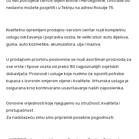
Uz već postojeće centre diljem Bosne i Hercegovine, Unitrade od
nedavno možete posjetiti i u Tešnju na adresi Rosulje 75.
Kvalitetno opremljeni prodajno-servisni centar nudi kompletnu
uslugu održavanja i popravka vozila, te veliki izbor auto dijelova,
guma, auto kozmetike, akumulatora, ulja i maziva.
U prodajnom prostoru poslovnice se nudi asortiman proizvoda za
sve vrste i tipove vozila od preko 80 najpoznatijih svjetskih
dobavljača. Proizvodi i usluge koje nudimo će ispuniti potrebe
kupaca s izvrsnim omjerom cijene i kvalitete. Vrhunska usluga je
osigurana kroz kontinuirano usavršavanje naših zaposlenika.
Osnovne vrijednosti koje njegujemo su stručnost, kvaliteta i
pristupačnost.
Za nadolazeću zimu smo pripremili posebne pogodnosti: