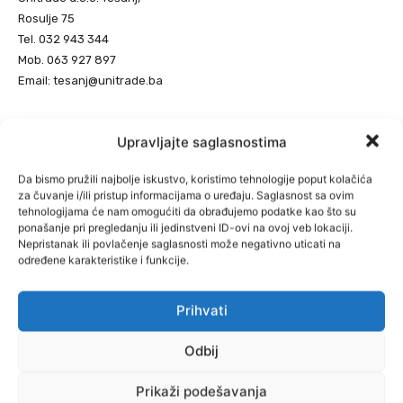
Rosulje 75
Tel. 032 943 344
Mob. 063 927 897
Email: tesanj@unitrade.ba
Upravljajte saglasnostima
Radno vrijeme:
Ponedjeljak – petak: od 8.00 do 16.30
Da bismo pružili najbolje iskustvo, koristimo tehnologije poput kolačića
Subota: od 8.00 do 13.00
za čuvanje i/ili pristup informacijama o uređaju. Saglasnost sa ovim
tehnologijama će nam omogućiti da obrađujemo podatke kao što su
ponašanje pri pregledanju ili jedinstveni ID-ovi na ovoj veb lokaciji.
Nepristanak ili povlačenje saglasnosti može negativno uticati na
određene karakteristike i funkcije.
Prihvati
Odbij
Prikaži podešavanja