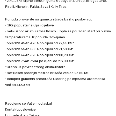
• AKCIJSKE cijene zimskih guma Goodyear, Dunlop, Bridgestone,
Pirelli, Michelin, Fulda, Sava i Kelly Tires.
Ponudu provjerite na gume.unitrade.ba ili u poslovnici.
• 𝟏𝟎% popusta na ulja i dijelove
• veliki izbor akumulatora Bosch i Topla za pouzdan start pri niskim
temperaturama. Iz ponude izdvajamo:
Topla 12V 45Ah 420A po cijeni od 72,55 KM*
Topla 12V 55Ah 550A po cijeni od 91,30 KM*
Topla 12V 66Ah 620A po cijeni od 101,90 KM*
Topla 12V 75Ah 750A po cijeni od 118,00 KM*
*Cijena uz povrat starog akumulatora.
• set Bosch prednjih metlica brisača već od 26,50 KM
• komplet gumenih prostirača Gledring po mjerama automobila
već od 41,50 KM
Radujemo se Vašem dolasku!
Kontakt poslovnice:
Unitrade d.o.o. Tešanj,