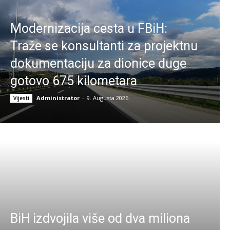
Modernizacija cesta u FBiH:
Traže se konsultanti za projektnu
dokumentaciju za dionice duge
gotovo 675 kilometara
Administrator
-
9. Augusta 2026.
Vijesti
BiH izdvojila više od dva miliona