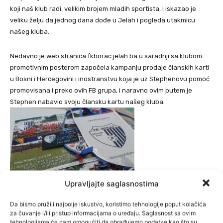
koji naš klub radi, velikim brojem mladih sportista, i iskazao je
veliku želju da jednog dana dođe u Jelah i pogleda utakmicu
našeg kluba.
Nedavno je web stranica fkborac.jelah.ba u saradnji sa klubom
promotivnim posterom započela kampanju prodaje članskih karti
u Bosni i Hercegovini i inostranstvu koja je uz Stephenovu pomoć
promovisana i preko ovih FB grupa, i naravno ovim putem je
Stephen nabavio svoju člansku kartu našeg kluba.
Upravljajte saglasnostima
Uz člansku kartu Stephen je od našeg kluba dobio i zastavicu i
Da bismo pružili najbolje iskustvo, koristimo tehnologije poput kolačića
nekoliko slika o Borcu i Jelahu čime je bio oduševljen, a kako sam
za čuvanje i/ili pristup informacijama o uređaju. Saglasnost sa ovim
tehnologijama će nam omogućiti da obrađujemo podatke kao što su