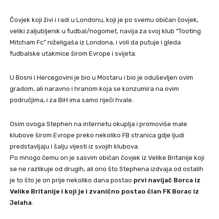
Čovjek koji živi i radi u Londonu, koji je po svemu običan čovjek,
veliki zaljubljenik u fudbal/nogomet, navija za svoj klub “Tooting
Mitcham Fc” niželigaša iz Londona, i voli da putuje i gleda
fudbalske utakmice širom Evrope i svijeta.
U Bosni i Hercegovini je bio u Mostaru i bio je oduševljen ovim
gradom, ali naravno i hranom koja se konzumira na ovim
područjima, i za BiH ima samo riječi hvale.
Osim ovoga Stephen na internetu okuplja i promoviše male
klubove širom Evrope preko nekoliko FB stranica gdje ljudi
predstavljaju i šalju vijesti iz svojih klubova.
Po mnogo čemu on je sasvim običan čovjek iz Velike Britanije koji
se ne razlikuje od drugih, ali ono što Stephena izdvaja od ostalih
je to što je on prije nekoliko dana postao
prvi navijač Borca iz
Velike Britanije i koji je i zvanično postao član FK Borac iz
Jelaha
.