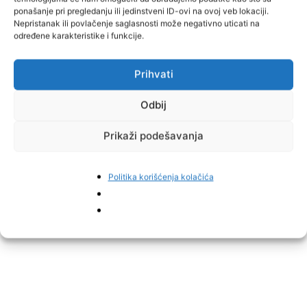
kaže da je “Vrlo ponosan” što posjeduje člansku kartu i što je član
ponašanje pri pregledanju ili jedinstveni ID-ovi na ovoj veb lokaciji.
FK Borac iz Jelaha.
Nepristanak ili povlačenje saglasnosti može negativno uticati na
određene karakteristike i funkcije.
Stephen preko interneta poziva sve članove grupa čijih je on član
da upoznaju naš klub i da kupe članske karte, i vjerujemo da će na
Prihvati
najljepši način predstaviti naš klub svojim prijateljima i
poznanicima, i da će Stephenovo društvo u nekom pabu u
Odbij
Londonu uz crno točeno pivo pričati o Borcu, Jelahu, i Bosni i
Hercegovini.
Prikaži podešavanja
Politika korišćenja kolačića