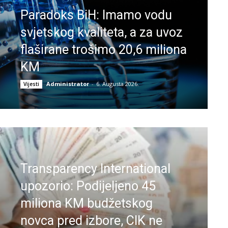
Paradoks BiH: Imamo vodu
svjetskog kvaliteta, a za uvoz
flaširane trošimo 20,6 miliona
KM
Administrator
-
6. Augusta 2026.
Vijesti
Transparency International
upozorio: Podijeljeno 45
miliona KM budžetskog
novca pred izbore, CIK ne