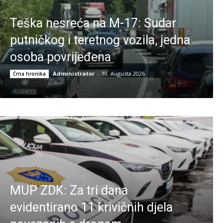
Teška nesreća na M-17: Sudar
putničkog i teretnog vozila, jedna
osoba povrijeđena
Administrator
-
10. Augusta 2026.
Crna hronika
MUP ZDK: Za tri dana
evidentirano 11 krivičnih djela