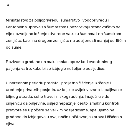
Ministarstvo za poljoprivredu, šumarstvo i vodoprivredu i
Kantonalna uprava za šumarstvo upozoravaju stanovništvo da
nije dozvoljeno loženje otvorene vatre u šumama i na šumskom
zemjištu, kao i na drugom zemljištu na udaljenosti manjoj od 150 m
od šume.
Pozivamo građane na maksimalan oprez kod eventualnog
paljenja vatre, kako bi se izbjegle neželjene posljedice.
U narednom periodu predstoji proljetno čišćenje, krčenje i
uređenje privatnih posjeda, uz koje je uvijek vezano i spaljivanje
biljnog otpada, suhe trave i niskog rastinja. Imajući u vidu
činjenicu da paljevine, usljed nepažnje, često izmaknu kontroli i
pretvore se u požare sa velikim posljedicama, apelujemo na
građane da izbjegavaju ovaj način uništavanja korova i čišćenja
njiva.