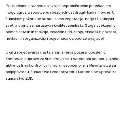
Podsjećamo građane da svojim nepromišljenim ponašanjem
mogu ugroziti sopstvenu i bezbjednost drugih ljudi i imovine. U
šumskom požaru ne strada samo vegetacija, nego i životinjski
svet, a trajno se narušava i kvalitet zemljišta. Stoga očekujemo
pomoć ostalih institucija, lovačkih udruženja, ekoloških pokreta,
nevladinih organizacija i pojedinaca da podrže ovaj apel.
U cilju sprječavanja nastajanja i širenja požara, uposlenici
Kantonalne uprave za šumarstvo će u narednom periodu pojačati
aktivnosti na kontroli ovih radnji, saopćeno je iz Ministarstva za
poljoprivredu, šumarstvo i vodoprivredu i Kantonalne uprave za
šumarstvo ZDK.