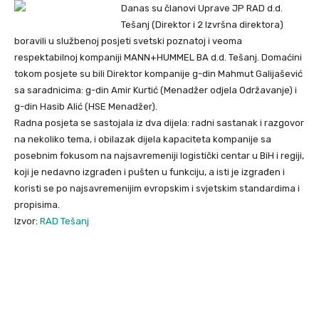
Danas su članovi Uprave JP RAD d.d.
Tešanj (Direktor i 2 Izvršna direktora)
boravili u službenoj posjeti svetski poznatoj i veoma
respektabilnoj kompaniji MANN+HUMMEL BA d.d. Tešanj. Domaćini
tokom posjete su bili Direktor kompanije g-din Mahmut Galijašević
sa saradnicima: g-din Amir Kurtić (Menadžer odjela Održavanje) i
g-din Hasib Alić (HSE Menadžer).
Radna posjeta se sastojala iz dva dijela: radni sastanak i razgovor
na nekoliko tema, i obilazak dijela kapaciteta kompanije sa
posebnim fokusom na najsavremeniji logistički centar u BiH i regiji,
koji je nedavno izgrađen i pušten u funkciju, a isti je izgrađen i
koristi se po najsavremenijim evropskim i svjetskim standardima i
propisima.
Izvor:
RAD Tešanj