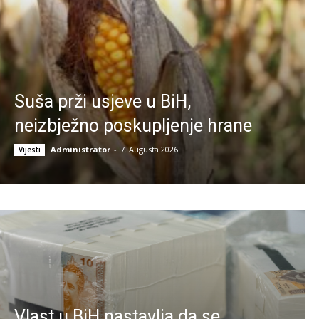
Suša prži usjeve u BiH,
neizbježno poskupljenje hrane
Administrator
-
7. Augusta 2026.
Vijesti
Vlast u BiH nastavlja da se