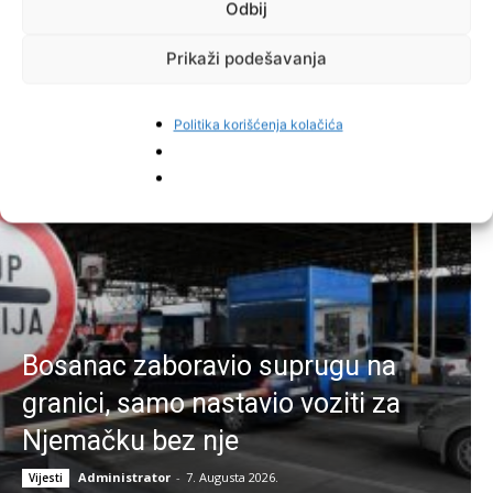
Odbij
Facebook
Pinterest
Prikaži podešavanja
Politika korišćenja kolačića
Najnovije vijesti
Bosanac zaboravio suprugu na
granici, samo nastavio voziti za
Njemačku bez nje
Administrator
-
7. Augusta 2026.
Vijesti