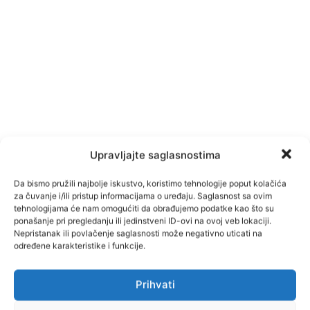
Upravljajte saglasnostima
Da bismo pružili najbolje iskustvo, koristimo tehnologije poput kolačića
za čuvanje i/ili pristup informacijama o uređaju. Saglasnost sa ovim
tehnologijama će nam omogućiti da obrađujemo podatke kao što su
ponašanje pri pregledanju ili jedinstveni ID-ovi na ovoj veb lokaciji.
Nepristanak ili povlačenje saglasnosti može negativno uticati na
određene karakteristike i funkcije.
TAGOVI
JP Rad
Prihvati