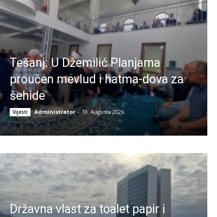
Tešanj: U Džemilić Planjama
proučen mevlud i hatma-dova za
šehide
Administrator
-
10. Augusta 2026.
Vijesti
Državna vlast za toalet papir i