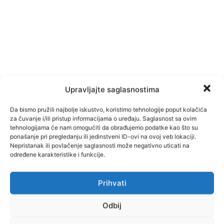
Upravljajte saglasnostima
Da bismo pružili najbolje iskustvo, koristimo tehnologije poput kolačića
za čuvanje i/ili pristup informacijama o uređaju. Saglasnost sa ovim
tehnologijama će nam omogućiti da obrađujemo podatke kao što su
ponašanje pri pregledanju ili jedinstveni ID-ovi na ovoj veb lokaciji.
Nepristanak ili povlačenje saglasnosti može negativno uticati na
TAGOVI
Prnjavor
određene karakteristike i funkcije.
Prihvati
Facebook
Pinterest
Odbij