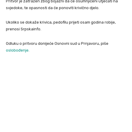
Pritvor je zatražen zbog bojazni da će osumnjičeni utjecati na
svjedoke, te opasnosti da će ponoviti krivično djelo.
Ukoliko se dokaže krivica, pedofilu prijeti osam godina robije,
prenosi Srpskainfo.
Odluku o pritvoru donijeće Osnovni sud u Prnjavoru, piše
oslobođenje.