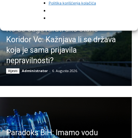
Politika korišćenja kolačića
Ko će odgovarati ako stane
Koridor Vc: Kažnjava li se država
koja je sama prijavila
nepravilnosti?
Administrator
-
6. Augusta 2026.
Vijesti
Paradoks BiH: Imamo vodu