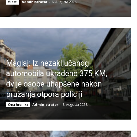
Administrator
-
6. Augusta 2026.
Vijesti
Maglaj: Iz nezaključanog
automobila ukradeno 375 KM,
dvije osobe uhapšene nakon
pružanja otpora policiji
Administrator
-
6. Augusta 2026.
Crna hronika