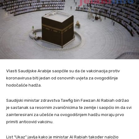
Vlasti Saudijske Arabije saopćile su da će vakcinacija protiv
koronavirusa biti jedan od osnovnih uvjeta za ovogodišnje
hodočašće hadža.
Saudijski ministar zdravstva Tawfig bin Fawzan Al Rabiah održao
je sastanak sa resornim zvaničnicima te zemlje i saopćio im da svi
zainteresirani za učešće na ovogodišnjem hadžu moraju prvo
primiti anticovid vakcinu.
List “Ukaz” javlja kako je ministar Al Rabiah također naložio