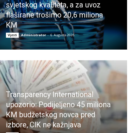
svjetskog kvaliteta, a za uvoz
flaširane trošimo 20,6 miliona
KM
Administrator
-
6. Augusta 2026.
Vijesti
Transparency International
upozorio: Podijeljeno 45 miliona
KM budžetskog novca pred
izbore, CIK ne kažnjava