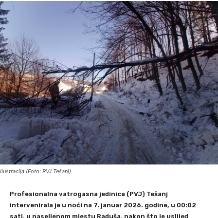
Ilustracija (Foto: PVJ Tešanj)
Profesionalna vatrogasna jedinica (PVJ) Tešanj
intervenirala je u noći na 7. januar 2026. godine, u 00:02
sati, u naseljenom mjestu Raduša, nakon što je uslijed