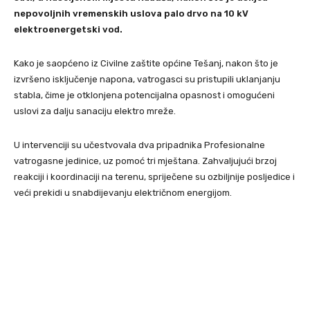
nepovoljnih vremenskih uslova palo drvo na 10 kV
elektroenergetski vod.
Kako je saopćeno iz Civilne zaštite općine Tešanj, nakon što je
izvršeno isključenje napona, vatrogasci su pristupili uklanjanju
stabla, čime je otklonjena potencijalna opasnost i omogućeni
uslovi za dalju sanaciju elektro mreže.
U intervenciji su učestvovala dva pripadnika Profesionalne
vatrogasne jedinice, uz pomoć tri mještana. Zahvaljujući brzoj
reakciji i koordinaciji na terenu, spriječene su ozbiljnije posljedice i
veći prekidi u snabdijevanju električnom energijom.