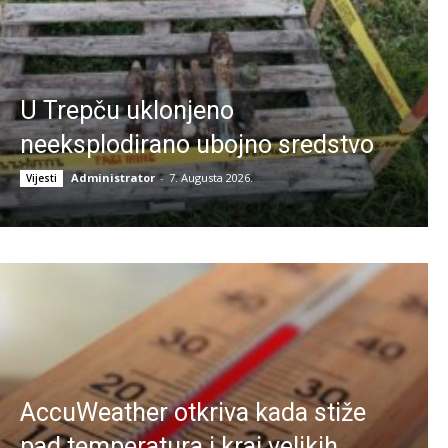
U Trepču uklonjeno
neeksplodirano ubojno sredstvo
Administrator
-
7. Augusta 2026.
Vijesti
AccuWeather otkriva kada stiže
pad temperatura i kraj velikih