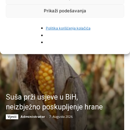
Prikaži podešavanja
Politika korišćenja kolačića
Najnovije vijesti
Suša prži usjeve u BiH,
neizbježno poskupljenje hrane
Administrator
-
7. Augusta 2026.
Vijesti