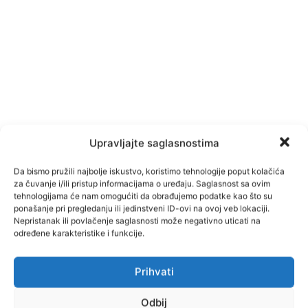
Upravljajte saglasnostima
Da bismo pružili najbolje iskustvo, koristimo tehnologije poput kolačića
za čuvanje i/ili pristup informacijama o uređaju. Saglasnost sa ovim
tehnologijama će nam omogućiti da obrađujemo podatke kao što su
ponašanje pri pregledanju ili jedinstveni ID-ovi na ovoj veb lokaciji.
Nepristanak ili povlačenje saglasnosti može negativno uticati na
određene karakteristike i funkcije.
TAGOVI
Tešanj
Prihvati
Odbij
Facebook
Pinterest