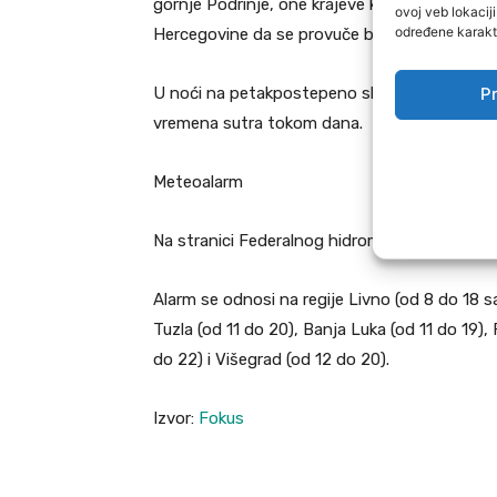
gornje Podrinje, one krajeve koji su generalno
ovoj veb lokacij
određene karakte
Hercegovine da se provuče bez nekih većih p
Pr
U noći na petakpostepeno slabljenje i prestan
vremena sutra tokom dana.
Meteoalarm
Na stranici Federalnog hidrometeorološkog za
Alarm se odnosi na regije Livno (od 8 do 18 sa
Tuzla (od 11 do 20), Banja Luka (od 11 do 19), 
do 22) i Višegrad (od 12 do 20).
Izvor:
Fokus