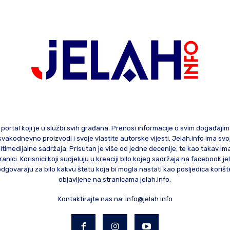
 portal koji je u službi svih građana. Prenosi informacije o svim događaji
te svakodnevno proizvodi i svoje vlastite autorske vijesti. Jelah.info ima sv
ltimedijalne sadržaja. Prisutan je više od jedne decenije, te kao takav im
ranici. Korisnici koji sudjeluju u kreaciji bilo kojeg sadržaja na facebook je
govaraju za bilo kakvu štetu koja bi mogla nastati kao posljedica korište
objavljene na stranicama jelah.info.
Kontaktirajte nas na:
info@jelah.info