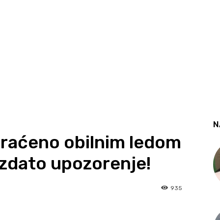
N
praćeno obilnim ledom
izdato upozorenje!
935