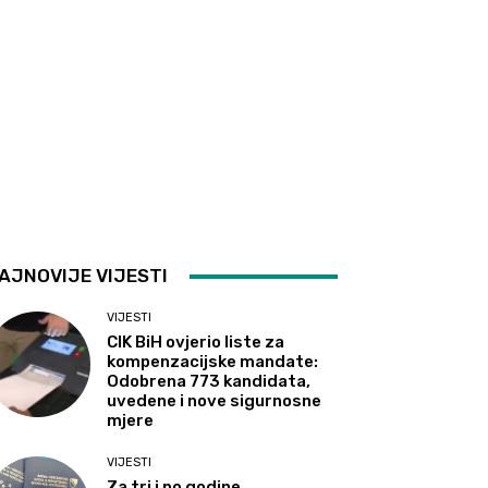
AJNOVIJE VIJESTI
VIJESTI
CIK BiH ovjerio liste za
kompenzacijske mandate:
Odobrena 773 kandidata,
uvedene i nove sigurnosne
mjere
VIJESTI
Za tri i po godine