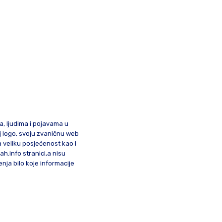
ma, ljudima i pojavama u
oj logo, svoju zvaničnu web
a veliku posjećenost kao i
lah.info stranici,a nisu
nja bilo koje informacije