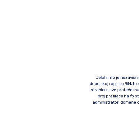
Jelah.info je nezavisni
dobojskoj regiji i u BiH, 
stranicu i sve prateće mu
broj pratilaca na fb st
administratori domene od