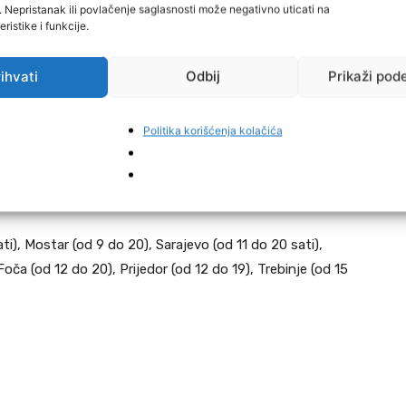
 oskudjevali sa kišom ranijih dana. Eventualno krajnji jug
i. Nepristanak ili povlačenje saglasnosti može negativno uticati na
ristike i funkcije.
adavina.
ihvati
Odbij
Prikaži pod
ak padavina, kao uvod u razvedravanje i stabilizaciju
Politika korišćenja kolačića
voda upaljen je žuti meteoalarm za veće dijelove BiH.
ti), Mostar (od 9 do 20), Sarajevo (od 11 do 20 sati),
Foča (od 12 do 20), Prijedor (od 12 do 19), Trebinje (od 15