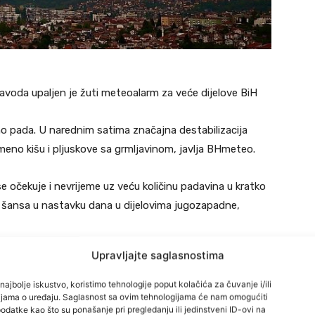
voda upaljen je žuti meteoalarm za veće dijelove BiH
no pada. U narednim satima značajna destabilizacija
eno kišu i pljuskove sa grmljavinom, javlja BHmeteo.
se očekuje i nevrijeme uz veću količinu padavina u kratko
ća šansa u nastavku dana u dijelovima jugozapadne,
Upravljajte saglasnostima
dilo je jako nevrijeme praćeno obilnim ledom i kišom.
najbolje iskustvo, koristimo tehnologije poput kolačića za čuvanje i/ili
cijama o uređaju. Saglasnost sa ovim tehnologijama će nam omogućiti
ova sa grmljavinom zahvatit će i veći dio Hercegovine i
datke kao što su ponašanje pri pregledanju ili jedinstveni ID-ovi na