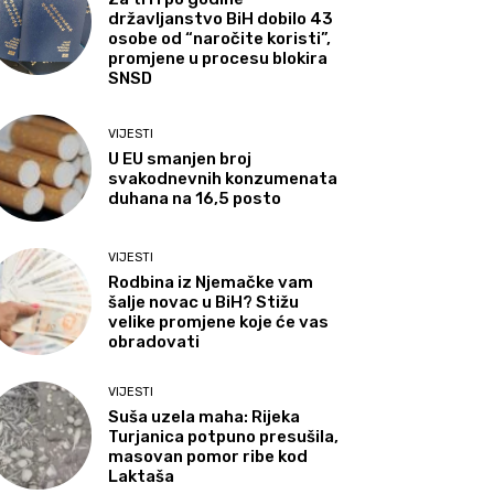
državljanstvo BiH dobilo 43
osobe od “naročite koristi”,
promjene u procesu blokira
SNSD
VIJESTI
U EU smanjen broj
svakodnevnih konzumenata
duhana na 16,5 posto
VIJESTI
Rodbina iz Njemačke vam
šalje novac u BiH? Stižu
velike promjene koje će vas
obradovati
VIJESTI
Suša uzela maha: Rijeka
Turjanica potpuno presušila,
masovan pomor ribe kod
Laktaša