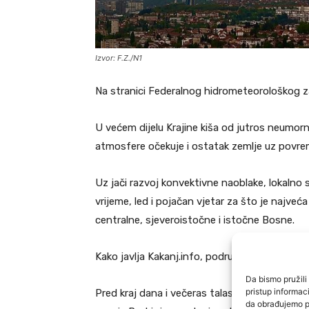
Izvor: F.Z./N1
Na stranici Federalnog hidrometeorološkog za
U većem dijelu Krajine kiša od jutros neumor
atmosfere očekuje i ostatak zemlje uz povrem
Uz jači razvoj konvektivne naoblake, lokalno 
vrijeme, led i pojačan vjetar za što je najve
centralne, sjeveroistočne i istočne Bosne.
Kako javlja Kakanj.info, područje Kaknja pogo
Da bismo pružili 
pristup informa
Pred kraj dana i večeras talas lokalnih pljusk
da obrađujemo po