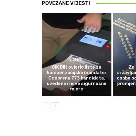
POVEZANE VIJESTI
VIJESTI
CIK BiH ovjerio liste za
Za 
kompenzacijske mandate:
državlja
Odobrena 773 kandidata,
osobe od
uvedene i nove sigurnosne
promjene
mjere