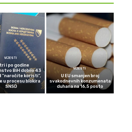
VIJESTI
tri i po godine
VIJESTI
nstvo BiH dobilo 43
 “naročite koristi”,
U EU smanjen broj
 u procesu blokira
svakodnevnih konzumenata
SNSD
duhana na 16,5 posto