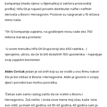
kompanija (među njima i u Njemačkoj iz sektora proizvodnji
profila). Hifa Oil je najveći privatni distributer nafte i naftnih
derivata u Bosni i Hercegovini. Poslove su razgranali u 10 država
mimo naše.
‘Tih 12 kompanije zajedno, na godišnjem nivou rade oko 750
miliona maraka prometa.’
-U ovom trenutku Hifa Oil Grupa broji oko 650 radnika… I
vjerujemo, ubrzo, da će to biti dodatnih 150 uposlenika – najavljuje
ovaj uspješni biznismen.
Aldin Cvrčak
jedan je od onih koji su se vratili u ovu firmu nakon
što je bio otišao iz Bosne i Hercegovine. Aldin je govorio o svojoj
djeci i porodici kao motivu povratka.
‘Čekao sam samo razlog zašto da se vratim u Bosnu i
Hercegovinu. Još nešto. I onda zove mene moj otac, kaže ‘sine
evo vidiš: ja imam 60 godina, od tih 60 godina, 40 godina sam ja