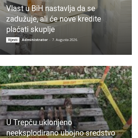
Vlast u BiH nastavlja da se
zadužuje, ali će nove kredite
plaćati skuplje
Administrator
-
7. Augusta 2026.
Vijesti
U Trepču uklonjeno
neeksplodirano ubojno sredstvo