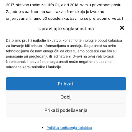
2017. aktivno radim za Hifa Oil, a od 2016. sam u privatnom poslu.
Zajedno s partnerima sam razvio firmu, koja je izvozno
orijentisana. Imamo 50 uposlenika, bavimo se preradom drveta. I
to je biznis koji se poprilično dobro razvija. Jasmin najavljuje nove
Upravljajte saglasnostima
investicije te kaže da će pomenuta firma postati jedna od većih u
regiji kada je u pitanju proizvodnja masivnih ploča od hrasta.
Da bismo pružili najbolje iskustvo, koristimo tehnologije poput kolačića
za čuvanje i/ili pristup informacijama o uređaju. Saglasnost sa ovim
tehnologijama će nam omogućiti da obrađujemo podatke kao što su
ponašanje pri pregledanju ili jedinstveni ID-ovi na ovoj veb lokaciji.
Nepristanak ili povlačenje saglasnosti može negativno uticati na
određene karakteristike i funkcije.
Prihvati
Odbij
Prikaži podešavanja
Politika korišćenja kolačića
Ahmetlić
je govorio i o ekonomskom čudu Tešnja, odnosno