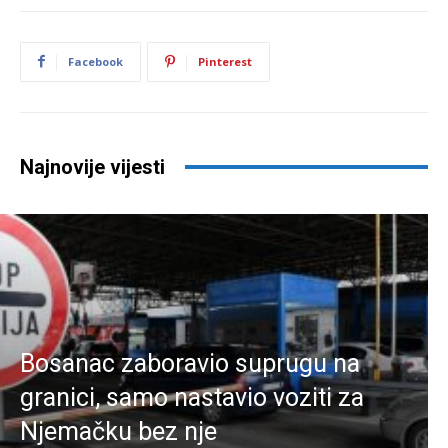
Facebook
Pinterest
Najnovije vijesti
Bosanac zaboravio suprugu na
granici, samo nastavio voziti za
Njemačku bez nje