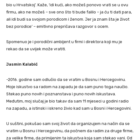
bio u Hrvatskoj’. Kaže, ‘idi kući, ako možeš ponovo vrati se u ovu
firmu, ako ne možeš – sve ono što ti bude falilo – ja ću ti dati para,
ali idi budi sa svojom porodicom i ženom. Jer ja znam šta je život
bez porodice’ – emitivno prepričava razgovor s ocem.
Spomenuo je i porodični ambijent u firmi i direktora koji mu je
rekao da se uvijek može vratiti.
Jasmin Kalabić
-2016. godine sam odlučio da se vratim u Bosnu i Hercegovinu.
Moje iskustvo sa radom na zapadu je da sam puno toga naučio.
Stekao puno novih i poznanstava i puno novih iskustava.
Međutim, moj slučaj je bio takav da sam 11 mjeseci u godini radio
na zapadu, a istinski i iskreno živio kad sam u Bosni i Hercegovini.
U suštini, pokušao sam svoj život da organizujem na način da se
vratim u Bosnu i Hercegovinu, da počnem da radim za druge firme,
za velike firme, da primijenim ta iskustva koja sam stekao vani. Od