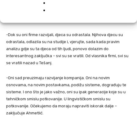
‘pobjedničkom mentalitetu’ Tešnjaka. O majkama koje su rađale
puno djece, koja su potom preuzimala odgovornost i sticala radne
navike. O srednjoškolcima koji su u osnovi razvili firme.
-Dok su oni firme razvijali, djeca su odrastala. Njihova djecu su
odrastala, odlazila su na studije i, vjerujte, sada kada pravim
analizu gdje su ta djeca od tih ljudi, ponovo dolazim do
interesantnog zaključka – svi su se vratili. Od vlasnika firmi, svi su
se vratili nazad u Tešanj.
-Oni sad preuzimaju razvijanje kompanija. Oni na novim
osnovama, na novim postavkama, podižu sisteme, dograđuju te
sisteme. I ono što je jako važno, oni su ipak generacije koje su u
tehničkom smislu potkovanije. U lingvističkom smislu su
potkovanije. Očekujemo da moraju napraviti iskorak dalje –
zaključuje Ahmetlić.