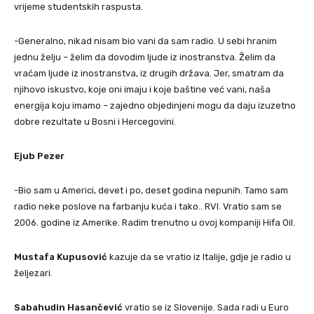
vrijeme studentskih raspusta.
-Generalno, nikad nisam bio vani da sam radio. U sebi hranim
jednu želju – želim da dovodim ljude iz inostranstva. Želim da
vraćam ljude iz inostranstva, iz drugih država. Jer, smatram da
njihovo iskustvo, koje oni imaju i koje baštine već vani, naša
energija koju imamo – zajedno objedinjeni mogu da daju izuzetno
dobre rezultate u Bosni i Hercegovini.
Ejub Pezer
-Bio sam u Americi, devet i po, deset godina nepunih. Tamo sam
radio neke poslove na farbanju kuća i tako.. RVI. Vratio sam se
2006. godine iz Amerike. Radim trenutno u ovoj kompaniji Hifa Oil.
Mustafa Kupusović
kazuje da se vratio iz Italije, gdje je radio u
željezari.
Sabahudin Hasančević
vratio se iz Slovenije. Sada radi u Euro