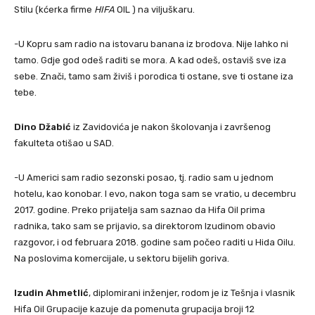
Stilu (kćerka firme
HIFA
OIL ) na viljuškaru.
-U Kopru sam radio na istovaru banana iz brodova. Nije lahko ni
tamo. Gdje god odeš raditi se mora. A kad odeš, ostaviš sve iza
sebe. Znači, tamo sam živiš i porodica ti ostane, sve ti ostane iza
tebe.
Dino Džabić
iz Zavidovića je nakon školovanja i završenog
fakulteta otišao u SAD.
-U Americi sam radio sezonski posao, tj. radio sam u jednom
hotelu, kao konobar. I evo, nakon toga sam se vratio, u decembru
2017. godine. Preko prijatelja sam saznao da Hifa Oil prima
radnika, tako sam se prijavio, sa direktorom Izudinom obavio
razgovor, i od februara 2018. godine sam počeo raditi u Hida Oilu.
Na poslovima komercijale, u sektoru bijelih goriva.
Izudin Ahmetlić
, diplomirani inženjer, rodom je iz Tešnja i vlasnik
Hifa Oil Grupacije kazuje da pomenuta grupacija broji 12