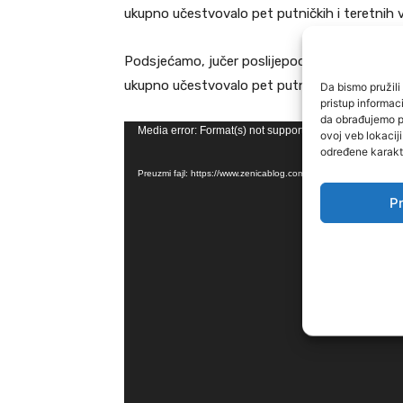
ukupno učestvovalo pet putničkih i teretnih v
Podsjećamo, jučer poslijepodne se u i kod tu
ukupno učestvovalo pet putničkih i teretnih v
Da bismo pružili 
pristup informa
da obrađujemo po
V
Media error: Format(s) not supported or source(s) not 
ovoj veb lokacij
određene karakte
i
Preuzmi fajl: https://www.zenicablog.com/wp-content/uploads/
d
Pr
e
o
P
l
a
y
e
r