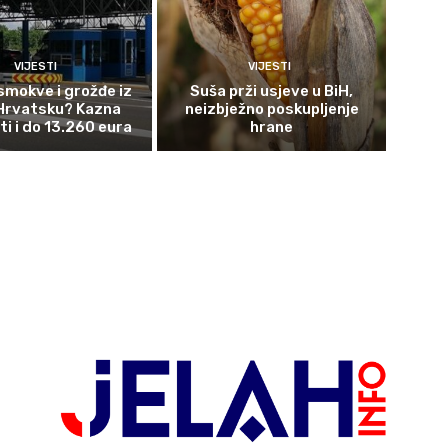
VIJESTI
VIJESTI
smokve i grožđe iz
Suša prži usjeve u BiH,
 Hrvatsku? Kazna
neizbježno poskupljenje
ti i do 13.260 eura
hrane