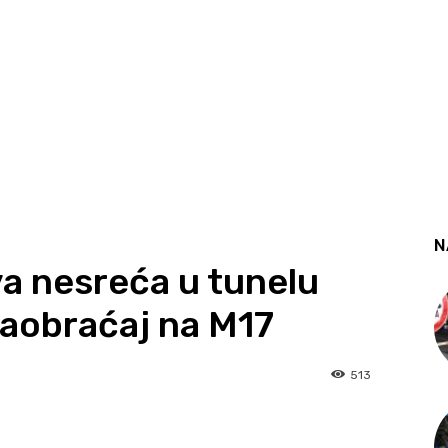
N
a nesreća u tunelu
saobraćaj na M17
513