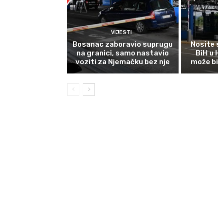
VIJESTI
Bosanac zaboravio suprugu
Nosite 
na granici, samo nastavio
BiH u
voziti za Njemačku bez nje
može bi