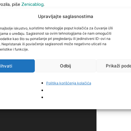
ozila, piše
Zenicablog
.
Upravljajte saglasnostima
nela dogodile dvije saobraćajne nesreće u kojima je
ozila.
najbolje iskustvo, koristimo tehnologije poput kolačića za čuvanje i/ili
cijama o uređaju. Saglasnost sa ovim tehnologijama će nam omogućiti
datke kao što su ponašanje pri pregledanju ili jedinstveni ID-ovi na
found
i. Nepristanak ili povlačenje saglasnosti može negativno uticati na
ristike i funkcije.
2023/12/1.mp4?_=1
ihvati
Odbij
Prikaži pod
Politika korišćenja kolačića