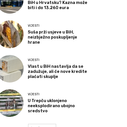
BiH u Hrvatsku? Kazna može
biti i do 13.260 eura
VIJESTI
Suša prži usjeve u BiH,
neizbježno poskupljenje
hrane
VIJESTI
Vlast u BiH nastavlja da se
zadužuje, ali će nove kredite
plaćati skuplje
VIJESTI
U Trepču uklonjeno
neeksplodirano ubojno
sredstvo