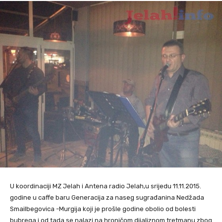
U koordinaciji MZ Jelah i Antena radio Jelah,u srijedu 11.11.2015.
godine u caffe baru Generacija za naseg sugrađanina Nedžada
Smailbegovica -Murgija koji je prošle godine obolio od bolesti
bubrega i od tada se nalazi na hroničom dijaliznom tretmanu zbog