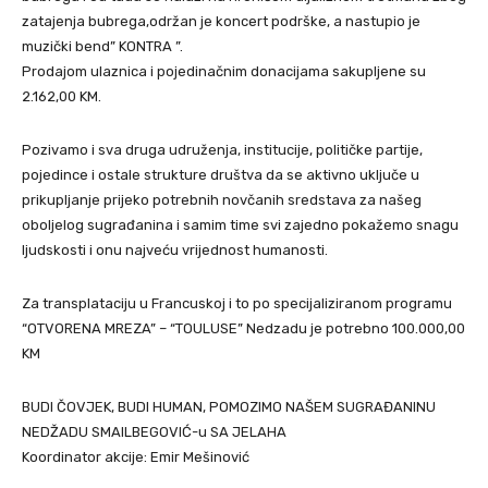
zatajenja bubrega,održan je koncert podrške, a nastupio je
muzički bend” KONTRA ”.
Prodajom ulaznica i pojedinačnim donacijama sakupljene su
2.162,00 KM.
Pozivamo i sva druga udruženja, institucije, političke partije,
pojedince i ostale strukture društva da se aktivno uključe u
prikupljanje prijeko potrebnih novčanih sredstava za našeg
oboljelog sugrađanina i samim time svi zajedno pokažemo snagu
ljudskosti i onu najveću vrijednost humanosti.
Za transplataciju u Francuskoj i to po specijaliziranom programu
“OTVORENA MREZA” – “TOULUSE” Nedzadu je potrebno 100.000,00
KM
BUDI ČOVJEK, BUDI HUMAN, POMOZIMO NAŠEM SUGRAĐANINU
NEDŽADU SMAILBEGOVIĆ-u SA JELAHA
Koordinator akcije: Emir Mešinović