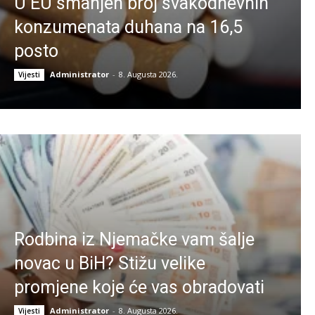
U EU smanjen broj svakodnevnih
konzumenata duhana na 16,5
posto
Administrator
-
8. Augusta 2026.
Vijesti
Rodbina iz Njemačke vam šalje
novac u BiH? Stižu velike
promjene koje će vas obradovati
Administrator
-
8. Augusta 2026.
Vijesti