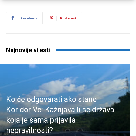
Facebook
Pinterest
Najnovije vijesti
Ko će odgovarati ako stane
Koridor Vc: Kažnjava li se država
koja je sama prijavila
nepravilnosti?