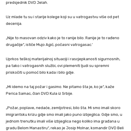
predsjednik DVD Jelah.
Uz mlade tu su i starije kolege koji su u vatrogastvu više od pet
decenija.
„Nije to masovan odziv kako je to ranije bilo. Ranije je to rađeno
drugačije“, ističe Mujo Agić, počasni vatrogasac.’
Uprkos teškoj materijalnoj situaciji i rascjepkanosti sigurnosnih,
pa tako i vatrogasnih službi, ovi plemeniti ljudi su spremni
priskočiti u pomoć bilo kada i bilo gdje.
„Mi idemo na taj požar i gasimo. Ne pitamo šta je, ko je“, kaže
Perica Samac, član DVD Kula iz Srbije.
„Požar, poplave, nedaće, zemljotresi, bilo šta. Mi smo imali skoro
imigrantsku krizu gdje smo imali jako puno izbjeglica. Gdje smo, u
jednom trenutku imali više izbjeglica nego koliko ima građana u
gradu Belom Manastiru“, rekao je Josip Molnar, komandir DVD Beli