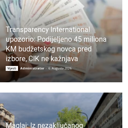
Transparency International
upozorio: Podijeljeno 45 miliona
KM budžetskog novca pred
izbore, CIK ne kažnjava
Administrator
-
6. Augusta 2026.
Vijesti
Maglaj: Iz nezaključanog