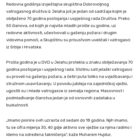
Redovna godišnja izvještajna skupština Dobrovoljnog
vatrogasnog društva iz Jelaha još je jedan od sadržaja kojim je
obilježeno 70 godina postojanja i uspješnog rada Društva. Preko
50 članova, od kojih je najviše mladih prošle su godine, uz
redovne aktivnosti, učestvovali u gašenju požara i drugim
vidovima pomoći, a Skupštinu su prisustvom uveličali i vatrogasci
iz Srbije i Hrvatske.
Prošla godina je u DVD u Jelahu protekla u znaku obilježavanja 70
godina postojanja i uspješnog rada. Stotinu sati jelaški vatrogasci
su proveli na gašenju požara, a četiri puta toliko na uvježbavanju i
stručnom usavršavanju. U povodu jubileja na zajedničkoj vježbi,
ugostili su i mlade vatrogasce iz zemalja regiona. Masovnost i
podmlađivanje članstva jedan je od osnovnih zadataka u
budućnosti.
„Imamo pionire svih uzrasta od sedam do 18 godina. Njih imamo,
tu se cifra mijenja 30, 40 gdje aktivno sve vježbe sa njima radimo i
idemo na određena takmičenja“, kaže Muharem Hujdur,