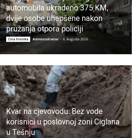
automobila ukradeno 375 KM,
dvije osobe uhapšene nakon
pružanja otpora policiji
Administrator
-
6. Augusta 2026.
Crna hronika
Kvar na cjevovodu: Bez vode
korisnici u poslovnoj zoni Ciglana
u Tešnju