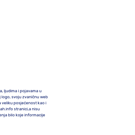
ma, ljudima i pojavama u
oj logo, svoju zvaničnu web
a veliku posjećenost kao i
lah.info stranici,a nisu
nja bilo koje informacije