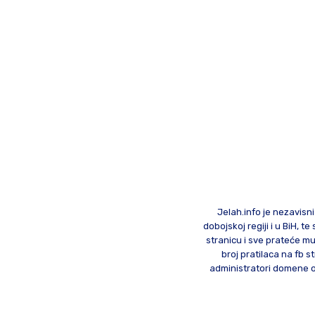
Jelah.info je nezavisni
dobojskoj regiji i u BiH, 
stranicu i sve prateće mu
broj pratilaca na fb st
administratori domene od