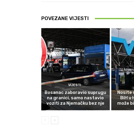
POVEZANE VIJESTI
VIJESTI
Bosanac zaboravio suprugu
Nosite 
na granici, samo nastavio
BiH u
voziti za Njemačku bez nje
može bi