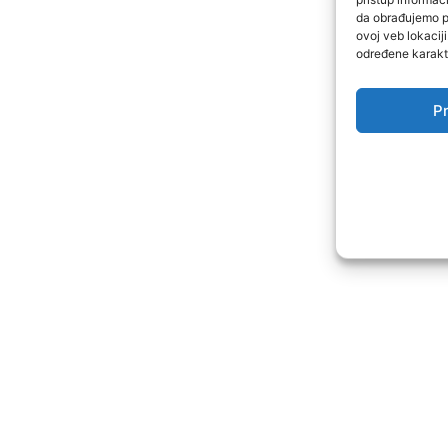
da obrađujemo po
ovoj veb lokacij
određene karakte
Pr