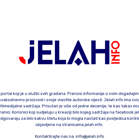
 portal koji je u službi svih građana. Prenosi informacije o svim događaji
te svakodnevno proizvodi i svoje vlastite autorske vijesti. Jelah.info ima sv
ltimedijalne sadržaja. Prisutan je više od jedne decenije, te kao takav im
ranici. Korisnici koji sudjeluju u kreaciji bilo kojeg sadržaja na facebook je
govaraju za bilo kakvu štetu koja bi mogla nastati kao posljedica korište
objavljene na stranicama jelah.info.
Kontaktirajte nas na:
info@jelah.info