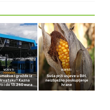
VIJESTI
VIJESTI
smokve i grožđe iz
Suša prži usjeve u BiH,
 Hrvatsku? Kazna
neizbježno poskupljenje
ti i do 13.260 eura
hrane