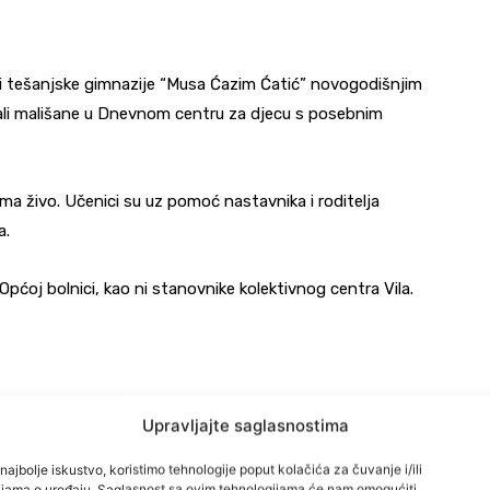
ici tešanjske gimnazije “Musa Ćazim Ćatić” novogodišnjim
ovali mališane u Dnevnom centru za djecu s posebnim
ma živo. Učenici su uz pomoć nastavnika i roditelja
a.
 Općoj bolnici, kao ni stanovnike kolektivnog centra Vila.
 se sjetimo onih kojima to treba u ovim prazničnim
Upravljajte saglasnostima
anjski Djed Mraz.
najbolje iskustvo, koristimo tehnologije poput kolačića za čuvanje i/ili
cijama o uređaju. Saglasnost sa ovim tehnologijama će nam omogućiti