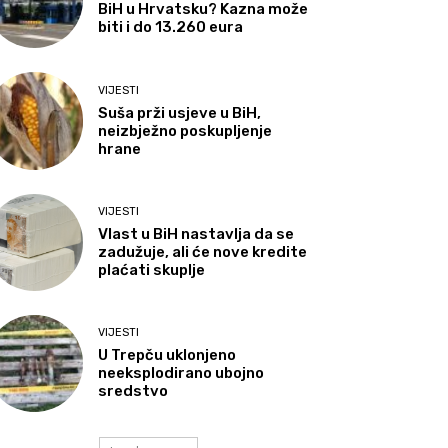
BiH u Hrvatsku? Kazna može
biti i do 13.260 eura
VIJESTI
Suša prži usjeve u BiH,
neizbježno poskupljenje
hrane
VIJESTI
Vlast u BiH nastavlja da se
zadužuje, ali će nove kredite
plaćati skuplje
VIJESTI
U Trepču uklonjeno
neeksplodirano ubojno
sredstvo