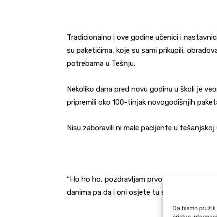
Tradicionalno i ove godine učenici i nastavn
su paketićima, koje su sami prikupili, obrad
potrebama u Tešnju.
Nekoliko dana pred novu godinu u školi je veo
pripremili oko 100-tinjak novogodišnjih paket
Nisu zaboravili ni male pacijente u tešanjskoj
“Ho ho ho, pozdravljam prvo sve, lijepo je da
danima pa da i oni osjete tu svu radost.” teš
Da bismo pružili 
pristup informa