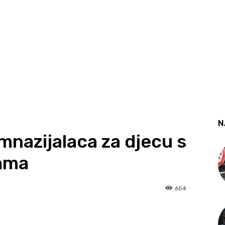
N
mnazijalaca za djecu s
ama
654