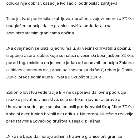
odluka nije dobra“, kazao je Ivo Tadić, podnosilac zahtjeva .
Time je, tvrdi podnosilac zahtjeva, narušen, svojevremeno u ZDK-a
usuglašen princip, da se granice lovišta podudaraju sa
administrativnim granicama općina.
„Na ovaj način se ulazi u jednu malu, ali većinski hrvatsku općinu,
u općinu Usora, dakle, koja se nalazi u većinski bošnjačkom ZDK-a,
pored toga mislimo da je ovdje jedan od osnovnih principa Zakona
o loklanoj samoupravi, pravo na imovinu prekršen“, rekao je Damir
Jukić, predsjednik Kluba Hrvata u Skupštini ZDK-a.
Zakon o lovstvu Federacije BiH ne osporava da lovna područja
ulaze u privatno vlasništvo, čulo se tokom javne rasprave u
Ustavnom sudu, gdje se nisu pojavili predstavnici Skupštine ZDK-a
kako bi eventualno branili ovu odluku. Na terenu bilježimo reakcije
predstavnika Lovačkog društva Kiseljak iz Tešnja.
„Niko ne kaže da moraju administrativne granice biti granice