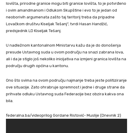
lovišta, prirodne granice mogu biti granice lovišta, to je potvrđeno
i ovim amandmanom i Odlukom Skupštine i evo to je jedan od
neoborivih argumenata zašto taj teritorij treba da pripadne
Lovačkom društvu Kiseljak Tešanj“, tvrdi Hasan Handžić,
predsjednik LD Kiseljak Tešanj.
U nadležnom kantonalnom Ministarvu kažu da je do donošenja
presude Ustavnog suda u ovom području na snazi zabrana lova,
ali i da je stiglo još nekoliko inicijativa na izmjeni granica lovišta na
području drugih općina u kantonu.
Ono što svima na ovom području najmanje treba jeste politiziranje
ove situacije. Zato ohrabruje spremnost i jedne i druge strane da
prihvate odluku Ustavnog suda Federacije bez obzira kakva ona
bila.
federalna.ba/videoprilog Gordane Ristović- Muslije (Dnevnik 2)