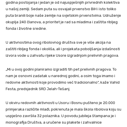
godina postojanja i jedan je od najuspješnijih privrednih kolektiva
u našoj zemlji. Sedam puta su osvajali prvenstvo BiH i isto toliko
puta branili boje naše zemlje na svjetskim prvenstvima. Udruženje
okuplja 240 članova, a prioritet je rad sa mladima i zaštita ribljeg
fonda i životne sredine.
U aktivnostima ovog ribolovnog društva sve je više akcija na
zaštiti ribljeg fonda i okoliša, ali i projekata poboljšanja izdašnosti
izvora vode u zahvatu rijeke Usore izgradnjom prelivnih pragova.
„Mi u ovoj godini planiramo izgraditi tih pet prelivnih pragova. To
nam je osnovni zadatak u narednoj godini, a osim toga imamo i
redovne aktivnosti koje provodimo već tradicionalno“, kaže Vahid
Festa, predsjednik SRD Jelah-Tešanj.
U okviru redovnih aktivnosti u Usoru i Bosnu pušteno je 20.000
primjeraka različite mlađi, pokrenuta je mala škola ribolova koju su
uspješno završila 32 polaznika. U povodu jubileja štampana je i
monografija Društva, a uručene su plakete i zahvalnice