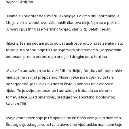
najzaslužnijima.
„Nama su prioritet naši mladi i ekologija. Lovimo ribu normalno, a
što je velika radost, sve više naših članova uključuje se u pokret
„uhvati i pusti““, kaže Nermin Piknjač, član SRD Jelah-Tešanj.
Ribiči iz Tešnja sedam puta su osvajali prvenstvo naše zemlje i isto
toliko puta branili boje BiH na svjetskim prvenstvima. Odgovornim
odnosom prema prirodi daju primjer i drugim udruženjima.
„Sve više udruženja se bavi zaštitom ribljeg fonda, zaštitom naših
rijeka jer je i svijet prepoznao. Naše rijeke još uvijek su ostale
nezagađene, još uvijek su dosta čiste u odnosu na evropske
rijeke. To je svijet prepoznao i udruženja treba da se okrenu
tome“, ističe Zijad Sinanović, predsjednik sportsko-ribolovnog
Saveza FBiH.
Svojevrsno priznanje je i činjneica da će naša zemlja biti domaćin
Šestog svjetskog prvenstva u ulovu ribe vještačkim mamcem koje