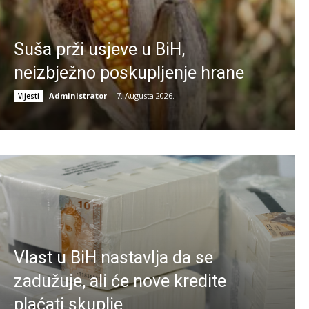
Suša prži usjeve u BiH,
neizbježno poskupljenje hrane
Administrator
-
7. Augusta 2026.
Vijesti
Vlast u BiH nastavlja da se
zadužuje, ali će nove kredite
plaćati skuplje