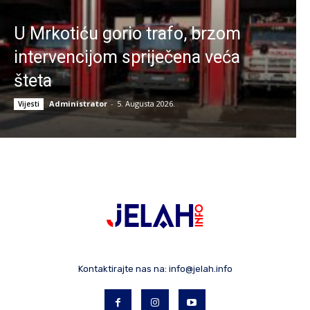
U Mrkotiću gorio trafo, brzom
intervencijom spriječena veća
šteta
Administrator
-
5. Augusta 2026.
Vijesti
Kontaktirajte nas na:
info@jelah.info