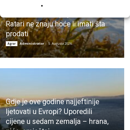
Kukuruz se suši prije berbe:
Ratari ne znaju hoće li imati šta
prodati
Administrator
-
5. Augusta 2026.
Agrar
Gdje je ove godine najjeftinije
ljetovati u Evropi? Uporedili
cijene u sedam zemalja – hrana,