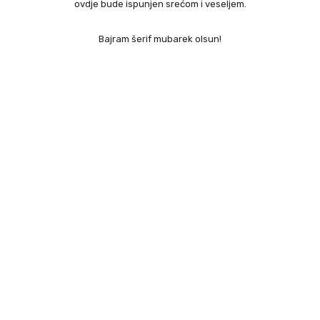
ovdje bude ispunjen srećom i veseljem.
Bajram šerif mubarek olsun!