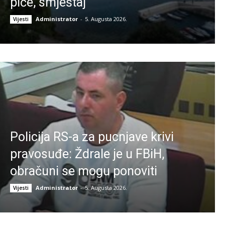
piće, smještaj
Administrator
-
5. Augusta 2026.
Vijesti
Policija RS-a za pucnjave krivi
pravosuđe: Ždrale je u FBiH,
obračuni se mogu ponoviti
Administrator
-
5. Augusta 2026.
Vijesti