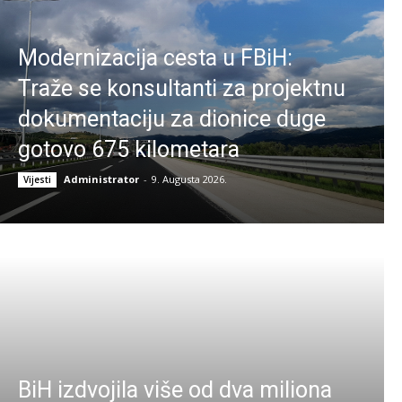
Modernizacija cesta u FBiH:
Traže se konsultanti za projektnu
dokumentaciju za dionice duge
gotovo 675 kilometara
Administrator
-
9. Augusta 2026.
Vijesti
BiH izdvojila više od dva miliona