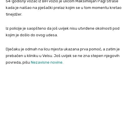
54-godišnji vozač iz BiH vozio je ulicom Maksimilijan Pagl Štrase
kada je naišao na pješački prelaz kojim se u tom momentu kretao
tinejdžer.
Iz policije je saopšteno da još uvijek nisu utvrđene okolnosti pod
kojim je došlo do ovog udesa.
Dječaku je odmah na licu mjesta ukazana prva pomoć, a zatim je
prebačen u kliniku u Velsu. Još uvijek se ne zna stepen njegovih
povreda, pišu
Nezavisne novine.