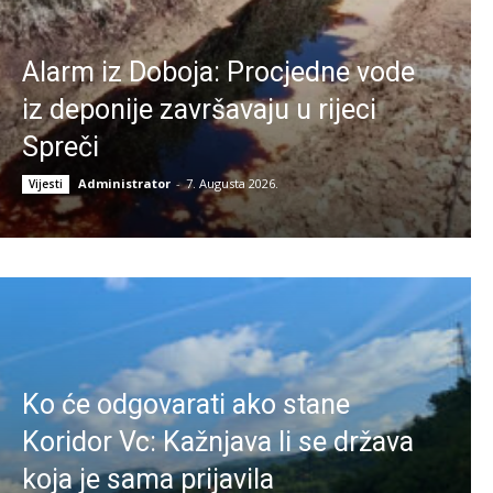
Alarm iz Doboja: Procjedne vode
iz deponije završavaju u rijeci
Spreči
Administrator
-
7. Augusta 2026.
Vijesti
Ko će odgovarati ako stane
Koridor Vc: Kažnjava li se država
koja je sama prijavila