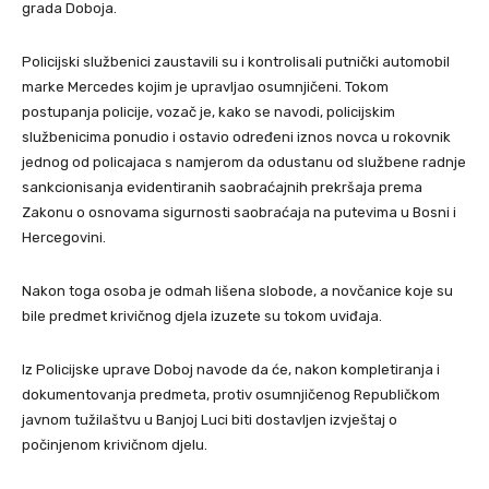
grada Doboja.
Policijski službenici zaustavili su i kontrolisali putnički automobil
marke Mercedes kojim je upravljao osumnjičeni. Tokom
postupanja policije, vozač je, kako se navodi, policijskim
službenicima ponudio i ostavio određeni iznos novca u rokovnik
jednog od policajaca s namjerom da odustanu od službene radnje
sankcionisanja evidentiranih saobraćajnih prekršaja prema
Zakonu o osnovama sigurnosti saobraćaja na putevima u Bosni i
Hercegovini.
Nakon toga osoba je odmah lišena slobode, a novčanice koje su
bile predmet krivičnog djela izuzete su tokom uviđaja.
Iz Policijske uprave Doboj navode da će, nakon kompletiranja i
dokumentovanja predmeta, protiv osumnjičenog Republičkom
javnom tužilaštvu u Banjoj Luci biti dostavljen izvještaj o
počinjenom krivičnom djelu.