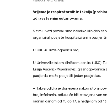
Ilustracija (Foto: Pixabay)
Vrijeme je respiratornih infekcija (prehlad
zdravstvenim ustanovama.
S tim u vezi pozvali smo nekoliko kliničkih cent
organizirali posjete hospitaliziranim pacijen
U UKC-u Tuzla ograničili broj
U Univerzitetskom kliničkom centru (UKC) Tuzl
Ersija Aščerić-Mujedinović, glasnogovornica
pacijenta može posjetiti jedan posjetilac.
– Takva odluka je donesena nakon što je pove
broj inficiranih, odluka će biti stavljena va
radnim danom od 15 do 17, a nedjeljom od 13 d