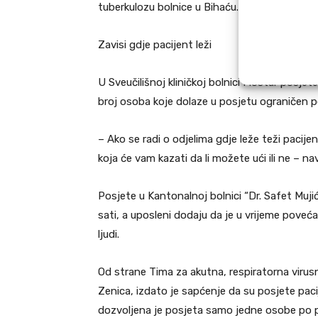
tuberkulozu bolnice u Bihaću.
Zavisi gdje pacijent leži
U Sveučilišnoj kliničkoj bolnici Mostar posjet
broj osoba koje dolaze u posjetu ograničen po
– Ako se radi o odjelima gdje leže teži paci
koja će vam kazati da li možete ući ili ne – nav
Posjete u Kantonalnoj bolnici “Dr. Safet Muj
sati, a uposleni dodaju da je u vrijeme poveća
ljudi.
Od strane Tima za akutna, respiratorna virus
Zenica, izdato je sapćenje da su posjete pacij
dozvoljena je posjeta samo jedne osobe po p