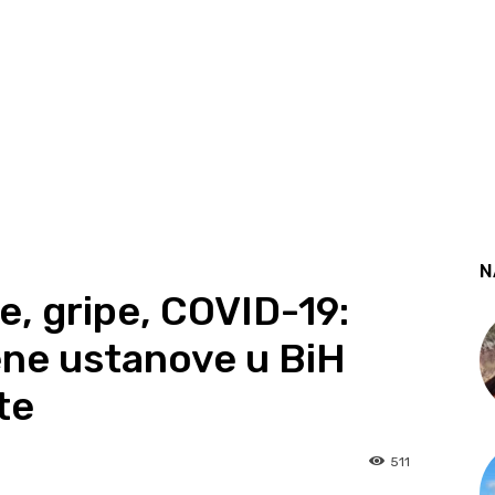
N
e, gripe, COVID-19:
ene ustanove u BiH
te
511