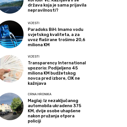
Koridor Vc: Kažnjava li se
država koja je sama prijavila
nepravilnosti?
VIJESTI
Paradoks BiH: Imamo vodu
svjetskog kvaliteta, a za
uvoz flaširane trošimo 20,6
miliona KM
VIJESTI
Transparency International
upozorio: Podijeljeno 45
miliona KM budžetskog
novca pred izbore, CIK ne
kažnjava
CRNA HRONIKA
Maglaj: Iz nezaključanog
automobila ukradeno 375
KM, dvije osobe uhapšene
nakon pružanja otpora
policiji