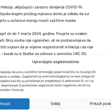
infekcija, uključujući i zarazno oboljenje COVID-19,
e Srpske krajem prošlog mjeseca donio je odluku da svi
sjetu u ustanovi moraju nositi zaštitne maske.
rajat će do 1. marta 2024. godine. Posjete su svakim
ti. Broj osoba nije ograničen, ali se podrazumijeva da
iti svjesni da je vrijeme respiratornih infekcija i da nije
a – kazali su iz Službe za odnose s javnošću UKC RS.
Upravljajte saglasnostima
 Bihaću posjete su dozvoljene svakim danom, uključujući i
najbolje iskustvo, koristimo tehnologije poput kolačića za čuvanje i/ili
cijama o uređaju. Saglasnost sa ovim tehnologijama će nam omogućiti
datke kao što su ponašanje pri pregledanju ili jedinstveni ID-ovi na
i. Nepristanak ili povlačenje saglasnosti može negativno uticati na
 građanima da, zbog prehlade i COVID-19, ne dolaze u
ristike i funkcije.
jviše svakom pacijentu. Na našem odjelu smješteni su
 tuberkulozu, a s vana uvijek neko nešto može unijeti što
ihvati
Odbij
Prikaži pod
a – pojasnili su sa Odjela za plućne bolesti i