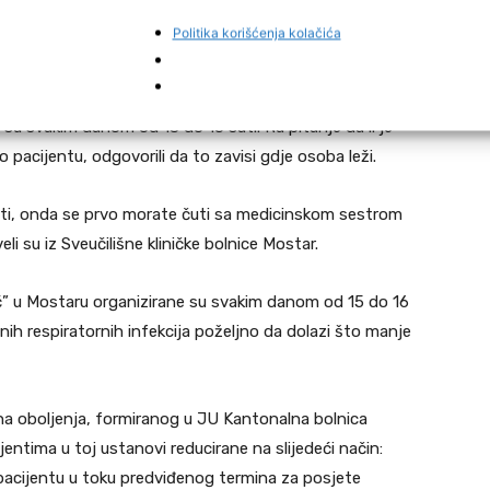
Politika korišćenja kolačića
e su svakim danom od 13 do 15 sati. Na pitanje da li je
 pacijentu, odgovorili da to zavisi gdje osoba leži.
jenti, onda se prvo morate čuti sa medicinskom sestrom
eli su iz Sveučilišne kliničke bolnice Mostar.
ić” u Mostaru organizirane su svakim danom od 15 do 16
nih respiratornih infekcija poželjno da dolazi što manje
na oboljenja, formiranog u JU Kantonalna bolnica
entima u toj ustanovi reducirane na slijedeći način:
acijentu u toku predviđenog termina za posjete