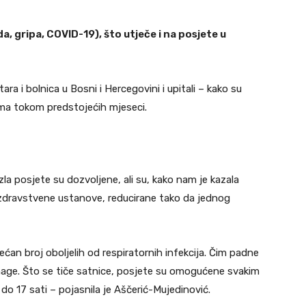
a, gripa, COVID-19), što utječe i na posjete u
ara i bolnica u Bosni i Hercegovini i upitali – kako su
tima tokom predstojećih mjeseci.
a posjete su dozvoljene, ali su, kako nam je kazala
 zdravstvene ustanove, reducirane tako da jednog
ćan broj oboljelih od respiratornih infekcija. Čim padne
n snage. Što se tiče satnice, posjete su omogućene svakim
o 17 sati – pojasnila je Aščerić-Mujedinović.