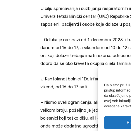
U cilju sprečavanja i suzbijanja respiratornih 
Univerzitetski klinički centar (UKC) Republik
zaposleni, pacijenti i osobe koje dolaze u po
– Odluka je na snazi od 1. decembra 2023. i t
danom od 16 do 17, a vikendom od 10 do 12 sa
oni koji dolaze trebaju imati rezona, odnosno b
dobro da se oko kreveta okuplja cijela familij
U Kantolanoj bolnici “Dr. Irfan Ljubijankić” u
Da bismo pružili 
vikend, od 16 do 17 sati.
pristup informa
da obrađujemo po
ovoj veb lokacij
– Nismo uveli ograničenja, ali preporučujemo
određene karakte
velikom broju, poželjno je jedno ili dvoje na
bolesnici koji teško dišu, ali i oni koji imaju
Pr
onda može dodatno ugroziti zdravlje pacijenat