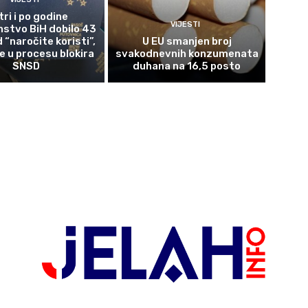
tri i po godine
VIJESTI
nstvo BiH dobilo 43
 “naročite koristi”,
U EU smanjen broj
 u procesu blokira
svakodnevnih konzumenata
SNSD
duhana na 16,5 posto