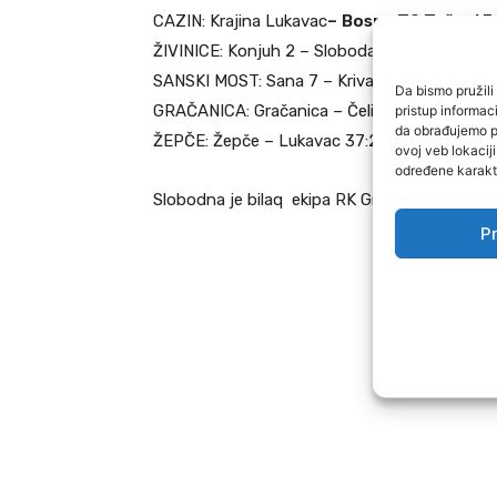
CAZIN: Krajina Lukavac
–
Bosna TS Tešanj 34
ŽIVINICE
: Konjuh 2
– Sloboda Solana Tuzla 20:
SANSKI MOST: Sana 7 – Krivaja Zavidovići 19:3
Da bismo pružili 
GRAČANICA: Gračanica – Čelik Zenica 38:22, (
pristup informa
da obrađujemo po
ŽEPČE: Žepče – Lukavac 37:29, (17:8).
ovoj veb lokacij
određene karakte
Slobodna je bilaq ekipa RK Gradačac
.
Pr