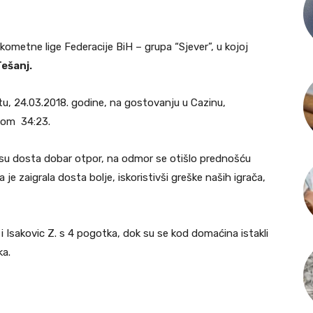
kometne lige Federacije BiH – grupa “Sjever”, u kojoj
ešanj.
tu, 24.03.2018. godine, na gostovanju u Cazinu,
atom 34:23.
su dosta dobar otpor, na odmor se otišlo prednošću
je zaigrala dosta bolje, iskoristivši greške naših igrača,
10 i Isakovic Z. s 4 pogotka, dok su se kod domaćina istakli
ka.