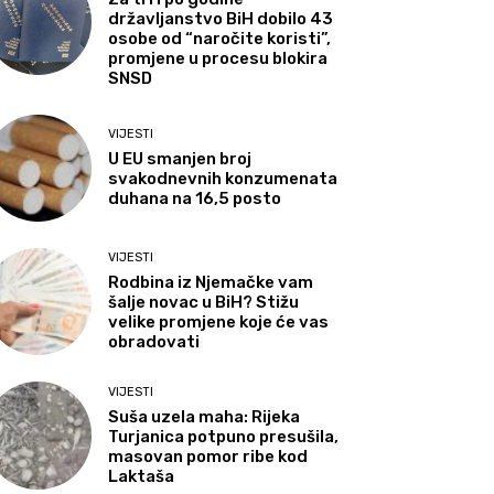
državljanstvo BiH dobilo 43
osobe od “naročite koristi”,
promjene u procesu blokira
SNSD
VIJESTI
U EU smanjen broj
svakodnevnih konzumenata
duhana na 16,5 posto
VIJESTI
Rodbina iz Njemačke vam
šalje novac u BiH? Stižu
velike promjene koje će vas
obradovati
VIJESTI
Suša uzela maha: Rijeka
Turjanica potpuno presušila,
masovan pomor ribe kod
Laktaša