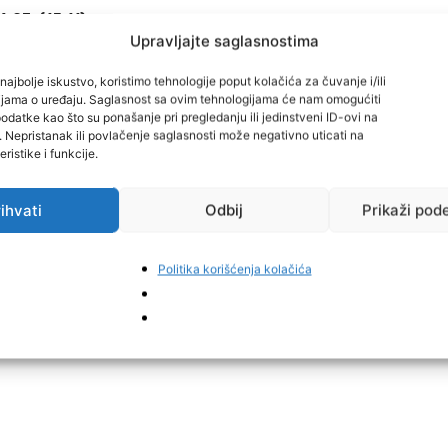
:23, (15:11),
Upravljajte saglasnostima
18, (10:9)
,
9, (8:19),
najbolje iskustvo, koristimo tehnologije poput kolačića za čuvanje i/ili
18:13).
cijama o uređaju. Saglasnost sa ovim tehnologijama će nam omogućiti
datke kao što su ponašanje pri pregledanju ili jedinstveni ID-ovi na
i. Nepristanak ili povlačenje saglasnosti može negativno uticati na
ristike i funkcije.
ihvati
Odbij
Prikaži pod
Politika korišćenja kolačića