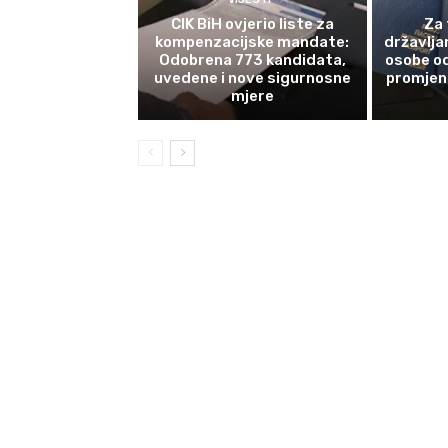
CIK BiH ovjerio liste za
Za 
kompenzacijske mandate:
državlja
Odobrena 773 kandidata,
osobe od
uvedene i nove sigurnosne
promjene
mjere