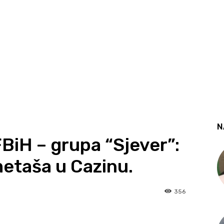
N
FBiH – grupa “Sjever”:
etaša u Cazinu.
356