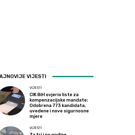
AJNOVIJE VIJESTI
VIJESTI
CIK BiH ovjerio liste za
kompenzacijske mandate:
Odobrena 773 kandidata,
uvedene i nove sigurnosne
mjere
VIJESTI
Za tri i po godine