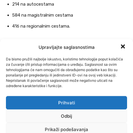
214 na autocestama
584 na magistralnim cestama
416 na regionalnim cestama.
Broj tunela u Federaciji BiH iznosi 96, uključujući 30 na
Upravljajte saglasnostima
autocestama, 61 na magistralnim i pet na regionalnim cestama.
Podaci su objavljeni u godišnjem izvještaju Federalnog zavoda za
Da bismo pružili najbolje iskustvo, koristimo tehnologije poput kolačića
statistiku, piše BiznisInfo.ba.
za čuvanje i/ili pristup informacijama o uređaju. Saglasnost sa ovim
tehnologijama će nam omogućiti da obrađujemo podatke kao što su
ponašanje pri pregledanju ili jedinstveni ID-ovi na ovoj veb lokaciji.
Nepristanak ili povlačenje saglasnosti može negativno uticati na
određene karakteristike i funkcije.
Prihvati
Odbij
Prikaži podešavanja