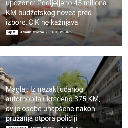
upozorio: Podijeljeno 45 miliona
KM budžetskog novca pred
izbore, CIK ne kažnjava
Administrator
-
6. Augusta 2026.
Vijesti
Maglaj: Iz nezaključanog
automobila ukradeno 375 KM,
dvije osobe uhapšene nakon
pružanja otpora policiji
Administrator
-
6. Augusta 2026.
Crna hronika