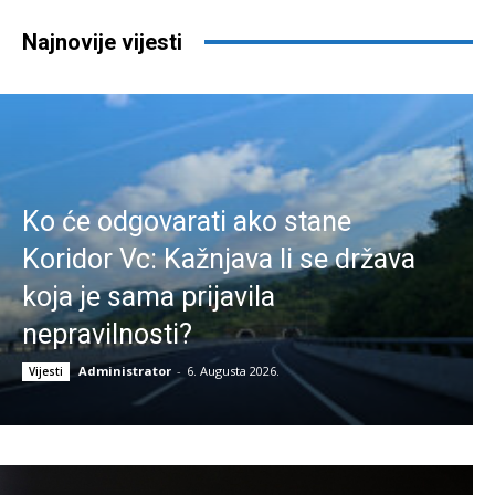
Najnovije vijesti
Ko će odgovarati ako stane
Koridor Vc: Kažnjava li se država
koja je sama prijavila
nepravilnosti?
Administrator
-
6. Augusta 2026.
Vijesti