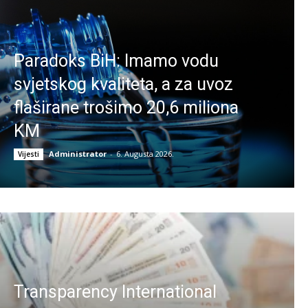
Paradoks BiH: Imamo vodu
svjetskog kvaliteta, a za uvoz
flaširane trošimo 20,6 miliona
KM
Administrator
-
6. Augusta 2026.
Vijesti
Transparency International